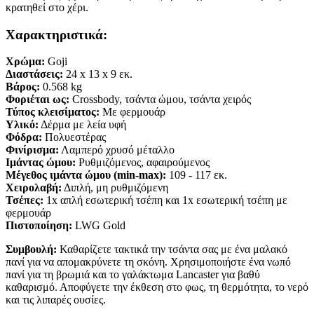
κρατηθεί στο χέρι.
Χαρακτηριστικά:
Χρώμα:
Goji
Διαστάσεις:
24
x 13
x 9
εκ.
Βάρος:
0.568 kg
Φοριέται ως:
Crossbody, τσάντα ώμου, τσάντα χειρός
Τύπος κλεισίματος:
Με φερμουάρ
Υλικό:
Δέρμα με λεία υφή
Φόδρα:
Πολυεστέρας
Φινίρισμα:
Λαμπερό χρυσό μέταλλο
Ιμάντας ώμου:
Ρυθμιζόμενος, αφαιρούμενος
Μέγεθος ιμάντα ώμου (min-max):
109 - 117 εκ.
Χειρολαβή:
Διπλή, μη ρυθμιζόμενη
Τσέπες:
1x απλή εσωτερική τσέπη και 1x εσωτερική τσέπη με
φερμουάρ
Πιστοποίηση:
LWG Gold
Συμβουλή:
Καθαρίζετε τακτικά την τσάντα σας με ένα μαλακό
πανί για να απομακρύνετε τη σκόνη. Χρησιμοποιήστε ένα νωπό
πανί για τη βρωμιά και το γαλάκτωμα Lancaster για βαθύ
καθαρισμό. Αποφύγετε την έκθεση στο φως, τη θερμότητα, το νερό
και τις λιπαρές ουσίες.