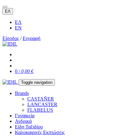
ΕΛ
ΕΛ
EN
Είσοδος
/
Εγγραφή
0 /
0,00 €
Toggle navigation
Brands
CASTAÑER
LANCASTER
FLABELUS
Γυναικεία
Ανδρικά
Είδη Ταξιδίου
Καλοκαιρινές Εκπτώσεις