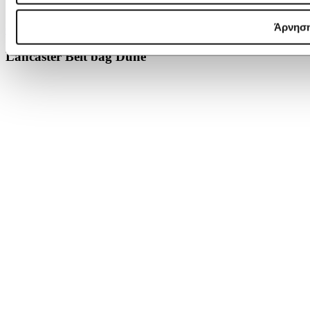
Άρνησ
€ 189,00
Lancaster Belt bag Dune