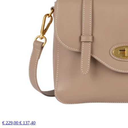
€ 229,00
€ 137,40