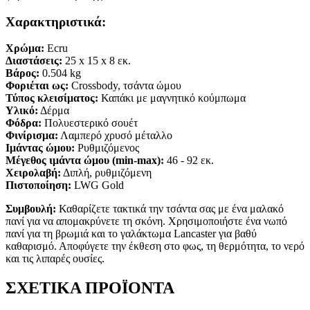
Χαρακτηριστικά:
Χρώμα:
Ecru
Διαστάσεις:
25
x 15
x 8
εκ.
Βάρος:
0.504 kg
Φοριέται ως:
Crossbody, τσάντα ώμου
Τύπος κλεισίματος:
Καπάκι με μαγνητικό κούμπωμα
Υλικό:
Δέρμα
Φόδρα:
Πολυεστερικό σουέτ
Φινίρισμα:
Λαμπερό χρυσό μέταλλο
Ιμάντας ώμου:
Ρυθμιζόμενος
Μέγεθος ιμάντα ώμου (min-max):
46
- 92 εκ.
Χειρολαβή:
Διπλή, ρυθμιζόμενη
Πιστοποίηση:
LWG Gold
Συμβουλή:
Καθαρίζετε τακτικά την τσάντα σας με ένα μαλακό
πανί για να απομακρύνετε τη σκόνη. Χρησιμοποιήστε ένα νωπό
πανί για τη βρωμιά και το γαλάκτωμα Lancaster για βαθύ
καθαρισμό. Αποφύγετε την έκθεση στο φως, τη θερμότητα, το νερό
και τις λιπαρές ουσίες.
ΣΧΕΤΙΚΑ ΠΡΟΪΟΝΤΑ