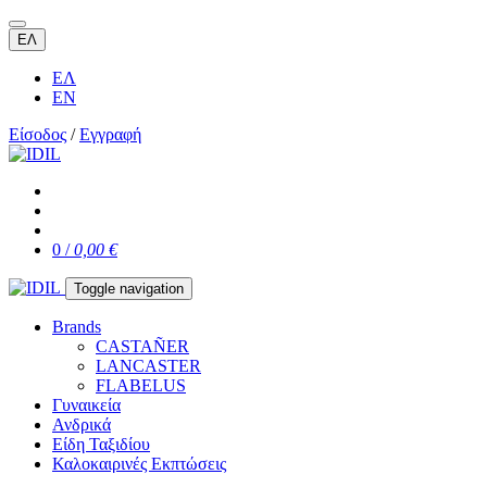
ΕΛ
ΕΛ
EN
Είσοδος
/
Εγγραφή
0 /
0,00 €
Toggle navigation
Brands
CASTAÑER
LANCASTER
FLABELUS
Γυναικεία
Ανδρικά
Είδη Ταξιδίου
Καλοκαιρινές Εκπτώσεις