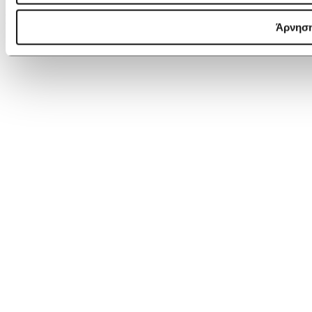
Lancaster Card Holder (x8) Dune
Άρνησ