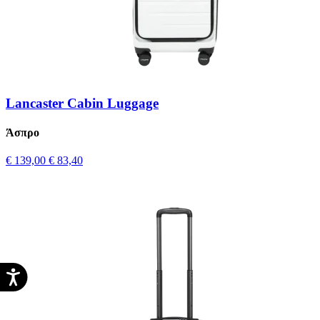
Lancaster Cabin Luggage
Άσπρο
€ 139,00
€ 83,40