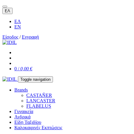
ΕΛ
ΕΛ
EN
Είσοδος
/
Εγγραφή
0 /
0,00 €
Toggle navigation
Brands
CASTAÑER
LANCASTER
FLABELUS
Γυναικεία
Ανδρικά
Είδη Ταξιδίου
Καλοκαιρινές Εκπτώσεις