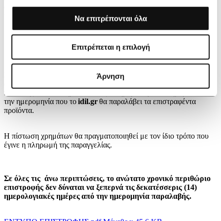
αρχική που συνοδεύει κανονικά το προϊόν και να είναι σε άριστη
κατάσταση.
Να επιτρέπονται όλα
Επιτρέπεται η επιλογή
ΕΠΙΣΤΡΟΦΗ ΧΡΗΜΑΤΩΝ
Σε περίπτωση επιλογής επιστροφής χρημάτων που αντιστοιχεί στην
Άρνηση
αξία των προϊόντων που παρήγγειλε ο πελάτης, η διαδικασία
πίστωσης θα ολοκληρωθεί εντός 30 ημερολογιακών ημερών από
την ημερομηνία που το
idil.gr
θα παραλάβει τα επιστραφέντα
προϊόντα.
Η πίστωση χρημάτων θα πραγματοποιηθεί με τον ίδιο τρόπο που
έγινε η πληρωμή της παραγγελίας.
Σε όλες τις
άνω περιπτώσεις, το ανώτατο χρονικό περιθώριο
επιστροφής δεν δύναται να ξεπερνά τις δεκατέσσερις (14)
ημερολογιακές ημέρες από την ημερομηνία παραλαβής.