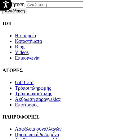
Αναζήτηση
Αναζήτηση
IDIL
Η εταιρεία
Καταστήματα
Blog
Videos
Επικοινωνία
ΑΓΟΡΕΣ
Gift Card
Τρόποι πληρωμής
Τρόποι αποστολής
Ακύρωση παραγγελίας
Επιστροφές
ΠΛΗΡΟΦΟΡΙΕΣ
Ασφάλεια συναλλαγών
Προσωπικά δεδομένα