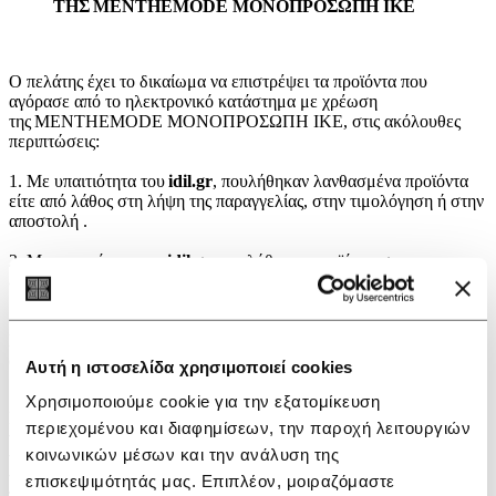
ΤΗΣ MENTHEMODE ΜΟΝΟΠΡΟΣΩΠΗ ΙΚΕ
Ο πελάτης έχει το δικαίωμα να επιστρέψει τα προϊόντα που
αγόρασε από το ηλεκτρονικό κατάστημα με χρέωση
της MENTHEMODE ΜΟΝΟΠΡΟΣΩΠΗ ΙΚΕ
, στις ακόλουθες
περιπτώσεις:
1. Με υπαιτιότητα του
idil.gr
, πουλήθηκαν λανθασμένα προϊόντα
είτε από λάθος στη λήψη της παραγγελίας, στην τιμολόγηση ή στην
αποστολή .
2. Με υπαιτιότητα
τoυ
idil.gr
, πουλήθηκαν προϊόντα σε
ελαττωματική κατάσταση, που είτε καταστράφηκαν κατά τη
μεταφορά είτε υπήρχε αρχική φθορά στο προϊόν.
Σε αυτές τις περιπτώσεις, ο πελάτης δύναται είτε να προβεί σε
άρνηση παραλαβής, είτε να ζητήσει την επιστροφή του.
Αυτή η ιστοσελίδα χρησιμοποιεί cookies
Χρησιμοποιούμε cookie για την εξατομίκευση
Για την επιστροφή των προϊόντων θα πρέπει ο πελάτης
περιεχομένου και διαφημίσεων, την παροχή λειτουργιών
να
συμπληρώσει τη φόρμα της επιστροφής
με όλα τα στοιχεία
και
κοινωνικών μέσων και την ανάλυση της
να αναφέρει τους λόγους επιστροφής
,
και
να
συνοδεύει
το
προϊόν
.
επισκεψιμότητάς μας. Επιπλέον, μοιραζόμαστε