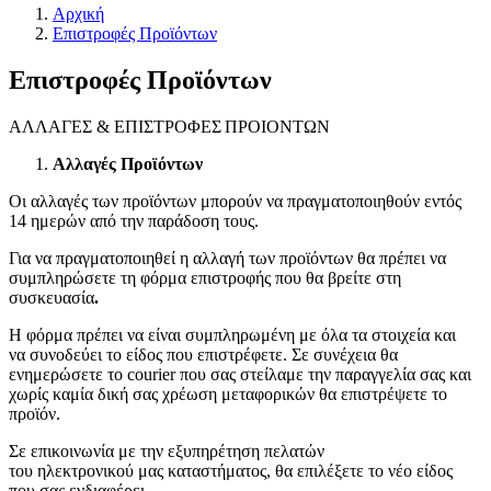
Αρχική
Επιστροφές Προϊόντων
Επιστροφές Προϊόντων
ΑΛΛΑΓΕΣ &
ΕΠΙΣΤΡΟΦΕΣ
ΠΡΟΙΟΝΤΩΝ
Αλλαγές
Προϊόντων
Οι αλλαγές των προϊόντων μπορούν να πραγματοποιηθούν εντός
1
4
ημερών από την παράδοση τους.
Για να
πραγματοποιηθεί
η αλλαγή των
προϊόντων
θα πρέπει να
συμπληρώσετε τη φόρμα επιστροφής που θα βρείτε στη
συσκευασία
.
Η
φόρμα
πρέπει να είναι
συμπληρωμένη
με όλα τα
στοιχεία
και
να
συνοδεύει
το
είδος
που
επιστρέφετε
.
Σε συνέχεια θα
ενημερώσετε το courier που σας στείλαμε την παραγγελία σας και
χωρίς καμία δική σας χρέωση μεταφορικών θα επιστρέψετε το
προϊόν.
Σε επικοινωνία με την εξυπηρέτηση πελατών
του
ηλεκτρονικού
μας
καταστήματος
, θα επιλέξετε το
νέο
είδος
που σας ενδιαφέρει.