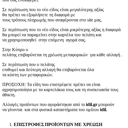
Σε
περίπτωση
που το νέο
είδος
είναι
μεγαλύτερης
αξίας
θα
πρέπει
να
εξοφλήσετε
τη διαφορά με
τους
τρόπους
πληρωμής
που
αναφέρονται
στο
site
μας
.
Σε
περίπτωση
που το νέο
είδος
είναι
μικρότερης
αξίας η διαφορά
θα
μπορεί
να
παραμείνει
στην
καρτέλα
του πελάτη
και
να
χρησιμοποιηθεί
στην επόμενη
αγορά σας.
Στην
Κύπρο
ο
πελάτης
επιβαρύνεται
τη
χρέωση
μεταφορ
ικών
για
κάθε αλλαγή
.
Σε περίπτωση που
ο πελάτης
επιθυμ
εί
και
δεύτερη
αλλαγή
θα
επιβαρύνεται
όλα
τα
κόστη
των
μεταφορικών.
ΠΡΟΣΟΧΗ:
Τα είδη που επιστρέφετε πρέπει να είναι
αχρησιμοποίητα με τα καρτελάκια τους και τη συσκευασία τους
άθικτη.
Αλλαγές προϊόντων που αγοράστηκαν από το
idil.gr
μπορούν
να
γίνονται
και στα φυσικά καταστήματα
του ομίλου
idil
.
ΕΠΙΣΤΡΟΦΕΣ
ΠΡΟΪΟΝΤΩΝ
ΜΕ ΧΡΕΩΣΗ