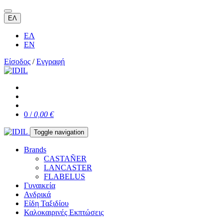
ΕΛ
ΕΛ
EN
Είσοδος
/
Εγγραφή
0 /
0,00 €
Toggle navigation
Brands
CASTAÑER
LANCASTER
FLABELUS
Γυναικεία
Ανδρικά
Είδη Ταξιδίου
Καλοκαιρινές Εκπτώσεις