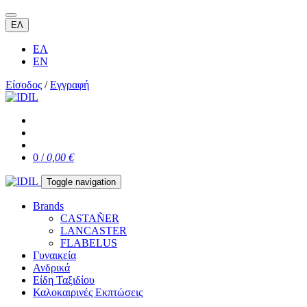
ΕΛ
ΕΛ
EN
Είσοδος
/
Εγγραφή
0 /
0,00 €
Toggle navigation
Brands
CASTAÑER
LANCASTER
FLABELUS
Γυναικεία
Ανδρικά
Είδη Ταξιδίου
Καλοκαιρινές Εκπτώσεις