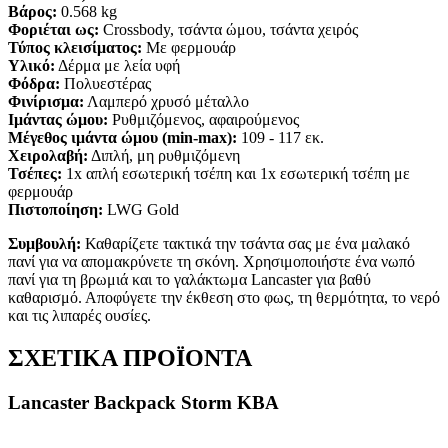
Βάρος:
0.568 kg
Φοριέται ως:
Crossbody, τσάντα ώμου, τσάντα χειρός
Τύπος κλεισίματος:
Με φερμουάρ
Υλικό:
Δέρμα με λεία υφή
Φόδρα:
Πολυεστέρας
Φινίρισμα:
Λαμπερό χρυσό μέταλλο
Ιμάντας ώμου:
Ρυθμιζόμενος, αφαιρούμενος
Μέγεθος ιμάντα ώμου (min-max):
109 - 117 εκ.
Χειρολαβή:
Διπλή, μη ρυθμιζόμενη
Τσέπες:
1x απλή εσωτερική τσέπη και 1x εσωτερική τσέπη με
φερμουάρ
Πιστοποίηση:
LWG Gold
Συμβουλή:
Καθαρίζετε τακτικά την τσάντα σας με ένα μαλακό
πανί για να απομακρύνετε τη σκόνη. Χρησιμοποιήστε ένα νωπό
πανί για τη βρωμιά και το γαλάκτωμα Lancaster για βαθύ
καθαρισμό. Αποφύγετε την έκθεση στο φως, τη θερμότητα, το νερό
και τις λιπαρές ουσίες.
ΣΧΕΤΙΚΑ ΠΡΟΪΟΝΤΑ
Lancaster Backpack Storm KBA