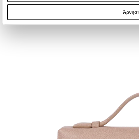
Άρνησ