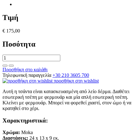
Τιμή
€ 175,00
Ποσότητα
Προσθήκη στο καλάθι
Τηλεφωνική παραγγελία
+30 210 3605 700
προσθήκη στη wishlist
Αυτή η τσάντα είναι κατασκευασμένη από λείο δέρμα. Διαθέτει
εσωτερική τσέπη με φερμουάρ και μία απλή εσωτερική τσέπη.
Κλείνει με φερμουάρ. Μπορεί να φορεθεί χιαστί, στον ώμο ή να
κρατηθεί στο χέρι.
Χαρακτηριστικά:
Χρώμα:
Moka
Διαστάσεις:
24
x 13
x 9
εκ.