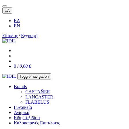
ΕΛ
ΕΛ
EN
Είσοδος
/
Εγγραφή
0 /
0,00 €
Toggle navigation
Brands
CASTAÑER
LANCASTER
FLABELUS
Γυναικεία
Ανδρικά
Είδη Ταξιδίου
Καλοκαιρινές Εκπτώσεις