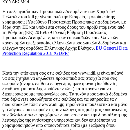
ΣΥΝΔΕΣΜΟΙ
Η επεξεργασία των Προσωπικών Δεδομένων των Χρηστών/
Πελατών του idil.gr γίνεται από την Εταιρεία, η οποία επίσης
χρησιμοποιεί Υπεύθυνο Προστασίας Προσωπικών Δεδομένων, με
έδρα στην ΕΕ και υπόκειται στους όρους του προβλεπόμενου από
τη Ρύθμιση (ΕΕ) 2016/679 Γενική Ρύθμιση Προστασίας
Προσωπικών Δεδομένων, και των ευρωπαϊκών και ελληνικών
κανονισμών επεξεργασίας ελληνικών προσωπικών δεδομένων και
ελέγχων της αρμόδιας Ελληνικής Αρχής Ελέγχου.
EU General Data
Protection Regulation 2018 (GDPR)
Κατά την επίσκεψή σας στις σελίδες του www.idil.gr είναι πιθανό
να σας ζητηθεί να δηλώσετε προσωπικά σας στοιχεία που σας
αφορούν (όνομα, επίθετο επάγγελμα, ηλεκτρονική διεύθυνση,
διεύθυνση αποστολής προϊόντων κλπ.) κατά κανόνα για να
διεκπεραιώσουμε παραγγελίες σας. Τα τυχόν προσωπικά δεδομένα
που δηλώνετε οπουδήποτε στις σελίδες και τις υπηρεσίες των
διαδικτυακών τόπων www.idil.gr, τηρούνται αποκλειστικά και μόνο
για λόγους που αφορούν τις συναλλαγές σας μαζί μας επικοινωνίας,
την βελτίωση των παρεχόμενων υπηρεσιών και την διασφάλιση της
λειτουργίας της αντίστοιχης υπηρεσίας και δεν επιτρέπεται να
χρησιμοποιηθούν από οποιονδήποτε τρίτο (με εξαίρεση όπου