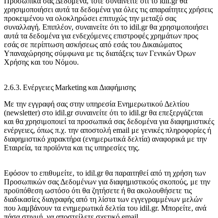
Προσωπικά σας Δεδομένα, τότε συναινείτε ότι το idil.gr θα
χρησιμοποιήσει αυτά τα δεδομένα για όλες τις απαραίτητες χρήσεις
προκειμένου να ολοκληρώσει επιτυχώς την μεταξύ σας
συναλλαγή. Επιπλέον, συναινείτε ότι το idil.gr θα χρησιμοποιήσει
αυτά τα δεδομένα για ενδεχόμενες επιστροφές χρημάτων προς
εσάς σε περίπτωση ασκήσεως από εσάς του Δικαιώματος
Υπαναχώρησης σύμφωνα με τις διατάξεις των Γενικών Όρων
Χρήσης και του Νόμου.
2.6.3. Ενέργειες Marketing και Διαφήμισης
Με την εγγραφή σας στην υπηρεσία Ενημερωτικού Δελτίου
(newsletter) στο idil.gr συναινείτε ότι το idil.gr θα επεξεργάζεται
και θα χρησιμοποιεί τα προσωπικά σας δεδομένα για διαφημιστικές
ενέργειες, όπως π.χ. την αποστολή email με γενικές πληροφορίες ή
διαφημιστικό χαρακτήρα (ενημερωτικά δελτία) αναφορικά με την
Εταιρεία, τα προϊόντα και τις υπηρεσίες της.
Εφόσον το επιθυμείτε, το idil.gr θα παραιτηθεί από τη χρήση των
Προσωπικών σας Δεδομένων για διαφημιστικούς σκοπούς, με την
προϋπόθεση ωστόσο ότι θα ζητήσετε ή θα ακολουθήσετε τις
διαδικασίες διαγραφής από τη λίστα των εγγεγραμμένων μελών
που λαμβάνουν τα ενημερωτικά δελτία του idil.gr. Μπορείτε, ανά
πάσα στιγμή, να αποστείλετε σχετικό email