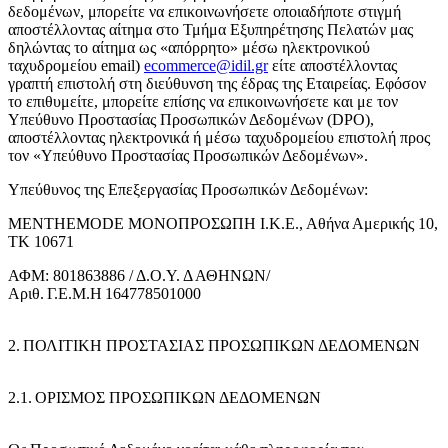
δεδομένων, μπορείτε να επικοινωνήσετε οποιαδήποτε στιγμή
αποστέλλοντας αίτημα στο Τμήμα Εξυπηρέτησης Πελατών μας
δηλώντας το αίτημα ως «απόρρητο» μέσω ηλεκτρονικού
ταχυδρομείου email)
ecommerce@idil.gr
είτε αποστέλλοντας
γραπτή επιστολή στη διεύθυνση της έδρας της Εταιρείας. Εφόσον
το επιθυμείτε, μπορείτε επίσης να επικοινωνήσετε και με τον
Υπεύθυνο Προστασίας Προσωπικών Δεδομένων (DPO),
αποστέλλοντας ηλεκτρονικά ή μέσω ταχυδρομείου επιστολή προς
τον «Υπεύθυνο Προστασίας Προσωπικών Δεδομένων».
Υπεύθυνος της Επεξεργασίας Προσωπικών Δεδομένων:
MENTHEMODE ΜΟΝΟΠΡΟΣΩΠΗ Ι.Κ.Ε., Αθήνα Αμερικής 10
,
ΤΚ 10671
ΑΦΜ:
801863886
/ Δ.Ο.Υ. Δ ΑΘΗΝΩΝ/
Αριθ. Γ.Ε.Μ.Η
164778501000
2. ΠΟΛΙΤΙΚΗ ΠΡΟΣΤΑΣΙΑΣ ΠΡΟΣΩΠΙΚΩΝ ΔΕΔΟΜΕΝΩΝ
2.1. ΟΡΙΣΜΟΣ ΠΡΟΣΩΠΙΚΩΝ ΔΕΔΟΜΕΝΩΝ