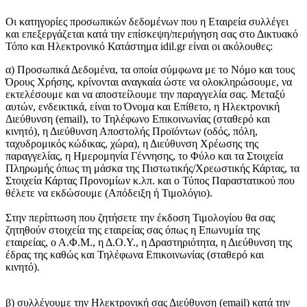
Οι κατηγορίες προσωπικών δεδομένων που η Εταιρεία συλλέγει
και επεξεργάζεται κατά την επίσκεψη/περιήγηση σας στο Δικτυακό
Τόπο και Ηλεκτρονικό Κατάστημα idil.gr είναι οι ακόλουθες:
α) Προσωπικά Δεδομένα, τα οποία σύμφωνα με το Νόμο και τους
Όρους Χρήσης, κρίνονται αναγκαία ώστε να ολοκληρώσουμε, να
εκτελέσουμε και να αποστείλουμε την παραγγελία σας. Μεταξύ
αυτών, ενδεικτικά, είναι τo Όνομα και Επίθετο, η Ηλεκτρονική
Διεύθυνση (email), το Τηλέφωνο Επικοινωνίας (σταθερό και
κινητό), η Διεύθυνση Αποστολής Προϊόντων (οδός, πόλη,
ταχυδρομικός κώδικας, χώρα), η Διεύθυνση Χρέωσης της
παραγγελίας, η Ημερομηνία Γέννησης, το Φύλο και τα Στοιχεία
Πληρωμής όπως τη μάσκα της Πιστωτικής/Χρεωστικής Κάρτας, τα
Στοιχεία Κάρτας Προνομίων κ.λπ. και ο Τύπος Παραστατικού που
θέλετε να εκδώσουμε (Απόδειξη ή Τιμολόγιο).
Στην περίπτωση που ζητήσετε την έκδοση Τιμολογίου θα σας
ζητηθούν στοιχεία της εταιρείας σας όπως η Επωνυμία της
εταιρείας, ο Α.Φ.Μ., η Δ.Ο.Υ., η Δραστηριότητα, η Διεύθυνση της
έδρας της καθώς και Τηλέφωνα Επικοινωνίας (σταθερό και
κινητό).
β) συλλέγουμε την Ηλεκτρονική σας Διεύθυνση (email) κατά την