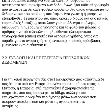
Ως Προσωπικό Δεδομένο νοείται κάθε πληροφορία που
αναφέρεται στο υποκείμενο των δεδομένων, ήτοι κάθε πληροφορία
που αναφέρεται σε κάθε φυσικό πρόσωπο στο οποίο αναφέρεται το
δεδομένο και του οποίου η ταυτότητα είναι γνωστή ή μπορεί να
εξακριβωθεί. Τέτοια στοιχεία, όπως ορίζει ο Νόμος και οι σχετικές
ευρωπαϊκές διατάξεις, αποτελούν για παράδειγμα το όνομα, η
διεύθυνση, η ημερομηνία γέννησης και το φύλο του μέλους, ο
αριθμός κινητού τηλεφώνου, η διεύθυνση ηλεκτρονικού
ταχυδρομείου (email) καθώς και δεδομένα χρήσης, όπως για
παράδειγμα το όνομα χρήστη (username), κωδικός πρόσβασης
(Password) και διεύθυνση IP.
2.2. ΣΥΛΛΟΓΗ ΚΑΙ ΕΠΕΞΕΡΓΑΣΙΑ ΠΡΟΣΩΠΙΚΩΝ
ΔΕΔΟΜΕΝΩΝ
Για την απλή περιήγησή σας στο Ηλεκτρονικό μας κατάστημα δε
σας ζητείται από την Εταιρεία κανένα προσωπικό σας στοιχείο.
Ωστόσο, η Εταιρεία, ενώ περιηγείστε ή χρησιμοποιείτε τις
υπηρεσίες που σας προσφέρει το idil.gr, συλλέγει και
επεξεργάζεται δεδομένα περιήγησης μέσω των cookies που
αφορούν αποκλειστικά και μόνο τις αγοραστικές σας
συνήθειες.