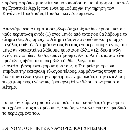
παράνομο τρόπο, μπορείτε να παρουσιάσετε μια αίτηση σε μια από
τις Εποπτικές Αρχές που είναι αρμόδιες για την τήρηση των
Κανόνων Προστασίας Προσωπικών Δεδομένων.
Απαντάμε στα Αιτήματά σας δωρεάν χωρίς καθυστέρηση, και σε
κάθε περίπτωση εντός (1) ενός μηνός από τότε που θα λάβουμε το
αίτημα σας. Αν, όμως, το Αίτημα σας είναι πολύπλοκο ή υπάρχει
μεγάλος αριθμός Αιτημάτων σας θα σας ενημερώσουμε εντός του
μήνα αν χρειαστεί να λάβουμε παράταση άλλων (2) δύο μηνών
εντός των οποίων θα σας απαντήσουμε. Αν τα Αιτήματα σας είναι
προδήλως αβάσιμα ή υπερβολικά ιδίως λόγω του
επαναλαμβανόμενου χαρακτήρα τους, η Εταιρεία μπορεί να
επιβάλει την καταβολή εύλογου τέλους, λαμβάνοντας υπόψη τα
διοικητικά έξοδα για την παροχή της ενημέρωσης ή την εκτέλεση
της ζητούμενης ενέργειας ή να αρνηθεί να δώσει συνέχεια στο
Αίτημα.
Το παρόν κείμενο μπορεί να υποστεί τροποποιήσεις στην πορεία
του χρόνου, σας προτρέπουμε, λοιπόν, να επαληθεύετε περιοδικά
το περιεχόμενό του.
2.9. NOMO ΘΕΤΙΚΕΣ ΑΝΑΦΟΡΕΣ ΚΑΙ ΧΡΗΣΙΜΟΙ