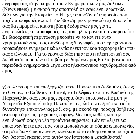
εγγραφή σας στην υπηρεσία των Ενημερωτικών μας Δελτίων
(Newsletters), με σκοπό την αποστολή σε εσάς ενημερωτικών
δελτίων για την Εταιρεία, το idil.gr, τα προϊόντα/ υπηρεσίες του,
τυχόν προσφορές κ.λπ. Η διεύθυνση ηλεκτρονικού ταχυδρομείου
σας θα παραμείνει και στη βάση δεδομένων μας για τις
ενημερώσεις και προσφορές μας του ηλεκτρονικού ταχυδρομείου.
Σε διαφορετική περίπτωση μπορείτε να το κάνετε αυτό
χρησιμοποιώντας τους συνδέσμους διαγραφής που περιέχονται σε
οποιαδήποτε ενημερωτικά δελτία ηλεκτρονικού ταχυδρομείου που
σας στέλνουμε. Για το χρονικό διάστημα που η ηλεκτρονική σας
διεύθυνση παραμένει στη βάση δεδομένων μας θα λαμβάνετε τα
περιοδικά ενημερωτικά μηνύματα ηλεκτρονικού ταχυδρομείου από
εμάς.
γ) συλλέγουμε και επεξεργαζόμαστε Προσωπικά Δεδομένα, όπως
το Όνομα, το Επίθετο, το Email, το Τηλέφωνο και τον Κωδικό της
Παραγγελίας σας, που μας παρέχετε όταν επικοινωνείτε με την
Υπηρεσία Εξυπηρέτησης Πελατών μας, ώστε να εξασφαλιστεί η
δυνατότητα επικοινωνίας μαζί σας, με σκοπό την παροχή βοήθειας
αναφορικά με τις τρέχουσες παραγγελίες σας καθώς και την
ενημέρωσή σας για νέα προϊόντα/υπηρεσίες. Εάν επιλέξετε να
επικοινωνήσετε μαζί μας χρησιμοποιώντας τη φόρμα επικοινωνίας
στη σελίδα «Επικοινωνία», κανένα από τα δεδομένα που παρέχετε
δεν θα αποθηκευτεί από αυτόν τον Ιστότοπο ή μεταβιβαστεί/