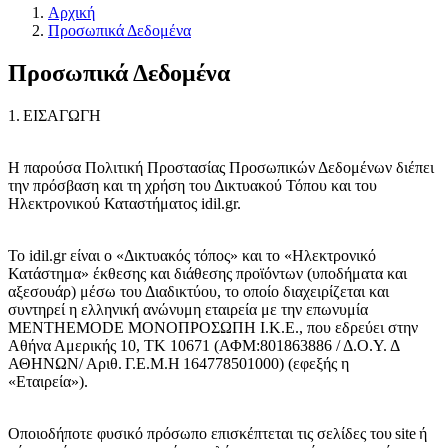
Αρχική
Προσωπικά Δεδομένα
Προσωπικά Δεδομένα
1. ΕΙΣΑΓΩΓΗ
Η παρούσα Πολιτική Προστασίας Προσωπικών Δεδομένων διέπει
την πρόσβαση και τη χρήση του Δικτυακού Τόπου και του
Ηλεκτρονικού Καταστήματος idil.gr.
Το idil.gr είναι ο «Δικτυακός τόπος» και το «Ηλεκτρονικό
Κατάστημα» έκθεσης και διάθεσης προϊόντων (υποδήματα και
αξεσουάρ) μέσω του Διαδικτύου, το οποίο διαχειρίζεται και
συντηρεί η ελληνική ανώνυμη εταιρεία με την επωνυμία
MENTHEMODE
ΜΟΝΟΠΡΟΣΩΠΗ Ι.Κ.Ε.
,
που εδρεύει στην
Αθήνα Αμερικής 10, ΤΚ 10671
(ΑΦΜ:
801863886
/ Δ.Ο.Υ. Δ
ΑΘΗΝΩΝ/ Αριθ. Γ.Ε.Μ.Η
164778501000
) (εφεξής η
«Εταιρεία»).
Οποιοδήποτε φυσικό πρόσωπο επισκέπτεται τις σελίδες του site ή