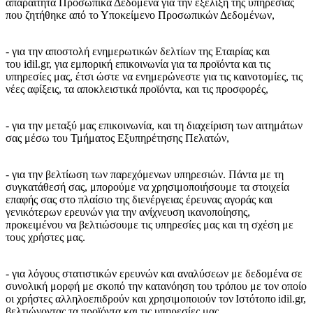
απαραίτητα Προσωπικά Δεδομένα για την εξέλιξη της υπηρεσίας
που ζητήθηκε από το Υποκείμενο Προσωπικών Δεδομένων,
- για την αποστολή ενημερωτικών δελτίων της Εταιρίας και
του idil.gr, για εμπορική επικοινωνία για τα προϊόντα και τις
υπηρεσίες μας, έτσι ώστε να ενημερώνεστε για τις καινοτομίες, τις
νέες αφίξεις, τα αποκλειστικά προϊόντα, και τις προσφορές,
- για την μεταξύ μας επικοινωνία, και τη διαχείριση των αιτημάτων
σας μέσω του Τμήματος Εξυπηρέτησης Πελατών,
- για την βελτίωση των παρεχόμενων υπηρεσιών. Πάντα με τη
συγκατάθεσή σας, μπορούμε να χρησιμοποιήσουμε τα στοιχεία
επαφής σας στο πλαίσιο της διενέργειας έρευνας αγοράς και
γενικότερων ερευνών για την ανίχνευση ικανοποίησης,
προκειμένου να βελτιώσουμε τις υπηρεσίες μας και τη σχέση με
τους χρήστες μας.
- για λόγους στατιστικών ερευνών και αναλύσεων με δεδομένα σε
συνολική μορφή με σκοπό την κατανόηση του τρόπου με τον οποίο
οι χρήστες αλληλοεπιδρούν και χρησιμοποιούν τον Ιστότοπο idil.gr,
βελτιώνοντας τα προϊόντα και τις υπηρεσίες μας.