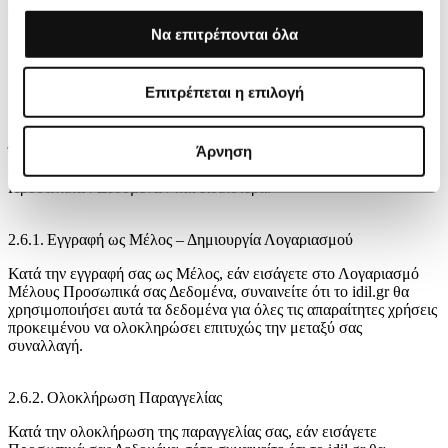
της αντίστοιχης υπηρεσίας.
Να επιτρέπονται όλα
2.6. ΣΥΝΑΙΝΕΣΗ ΥΠΟΚΕΙΜΕΝΟΥ
Επιτρέπεται η επιλογή
Με τη διενέργεια οποιασδήποτε συναλλαγής σας και χρήση
οποιασδήποτε Υπηρεσίας στο idil.gr, σύμφωνα με τους Γενικούς
Άρνηση
Όρους Χρήσης του idil.gr δηλώνετε ότι είστε άνω των 15 ετών και
αποδέχεστε και συναινείτε με την παρούσα Πολιτική Προστασίας
Προσωπικών Δεδομένων και ειδικότερα:
2.6.1. Εγγραφή ως Μέλος – Δημιουργία Λογαριασμού
Κατά την εγγραφή σας ως Μέλος, εάν εισάγετε στο Λογαριασμό
Μέλους Προσωπικά σας Δεδομένα, συναινείτε ότι το idil.gr θα
χρησιμοποιήσει αυτά τα δεδομένα για όλες τις απαραίτητες χρήσεις
προκειμένου να ολοκληρώσει επιτυχώς την μεταξύ σας
συναλλαγή.
2.6.2. Ολοκλήρωση Παραγγελίας
Κατά την ολοκλήρωση της παραγγελίας σας, εάν εισάγετε