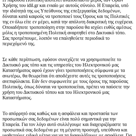
Χρήσης του idil.gr και ενιαίο με αυτούς σύνολο. Η Εταιρεία, υπό
την ιδιότητά της ως Υπεύθυνος της επεξεργασίας δεδομένων,
δύναται κατά καιρούς να τροποποιεί τους Όρους και τις Πολιτικές
της εν όλω είτε εν μέρει, κατά την απόλυτη διακριτική της ευχέρεια.
Οποιαδήποτε τροποποίηση στην παρούσα θα ισχύει ευθύς αμέσως
μόλις η τροποποιημένη Πολιτική αναρτηθεί στο Δικτυακό τόπο.
Σας προτρέπουμε, λοιπόν να επαληθεύετε περιοδικά το
περιεχόμενό της.
Σε κάθε περίπτωση, εφόσον συνεχίζετε να χρησιμοποιείτε το
Δικτυακό μας τόπο και τις υπηρεσίες του Ηλεκτρονικού μας
Καταστήματος αφού έχουν γίνει τροποποιήσεις σύμφωνα με τα
ανωτέρω, θα θεωρείται ότι αποδέχεστε αυτές τις τροποποιήσεις
ανεπιφύλακτα. Εάν δεν συμφωνείτε με τους όρους της παρούσας
Πολιτικής, όπως δύναται να τροποποιείται, πρέπει να παύσετε την
χρήση του Δικτυακού τόπου και του Ηλεκτρονικού μας
Καταστήματος.
Το απόρρητό σας καθώς και η ασφάλεια και προστασία των
προσωπικών σας δεδομένων είναι πολύ σημαντικά για την
Εταιρεία. Για τον λόγο αυτό συλλέγουμε και διαχειριζόμαστε τα
προσωπικά σας δεδομένα με τη μέγιστη προσοχή, υπεύθυνα και
υιοθετούμε ειδικά μέτρα για να τα διαφυλάξουμε με ασφάλεια. Για