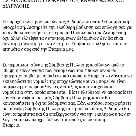
2.8. ΔΙΚΑΙΩΜΑΤΑ ΥΠΟΚΕΙΜΕΝΟΥ, ΕΝΗΜΕΡΩΣΗΣ ΚΑΙ
ΔΙΑΓΡΑΦΗΣ
Η παροχή των Προσωπικών σας Δεδομένων αποτελεί συμβατική
υποχρέωση. Διατηρείτε την ελεύθερη βούληση και επιλογή σας για
το αν θα κοινοποιήσετε σε εμάς τα Προσωπικά σας Δεδομένα ή
όχι, αλλά ελλείψει των απαιτούμενων δεδομένων δεν θα είναι
δυνατή η σύναψη ή η εκτέλεση της Σύμβασης Πώλησης και των
αιτημάτων σας από την Εταιρεία μας.
Σε περίπτωση σύναψης Σύμβασης Πώλησης προϊόντων από το
idil.gr, η επεξεργασία των δεδομένων του Υποκείμενου θα
πραγματοποιηθεί με αποκλειστικό σκοπό η Εταιρεία να δύναται να
εκπληρώσει τις νομικές της υποχρεώσεις και να μπορεί να είναι
σύμφωνη με τις φορολογικές διατάξεις και την ισχύουσα
νομοθεσία στην οποία υπόκειται. Είστε ελεύθεροι να αποφασίσετε
εάν θα συνάψετε με εμάς Σύμβαση Πώλησης και αν θα
κοινοποιήσετε ή όχι τα δεδομένα σας. Εάν, ωστόσο, προχωρήσετε
σε σύναψη Σύμβασης Πώλησης τα Προσωπικά σας Δεδομένα θα
είναι απαραίτητα και θα επεξεργαστούν για την εκπλήρωση των εν
λόγω νομικών υποχρεώσεων στις οποίες υπόκειται η
Εταιρεία.