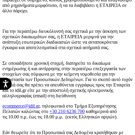
από μηχανήματα μορφότυπο, ή να τα διαβιβάσει η ΕΤΑΙΡΕΙΑ σε
άλλο πάροχο.
Για την περαιτέρω διευκόλυνσή σας σχετικά με την άσκηση των
σχετικών δικαιωμάτων σας, η ΕΤΑΙΡΕΙΑ μεριμνά για την
ανάπτυξη εσωτερικών διαδικασιών ώστε να ανταποκρίνεται
έγκαιρα και αποτελεσματικά στα σχετικά αιτήματά σας.
Σε οποιαδήποτε χρονική στιγμή, διατηρείτε το δικαίωμα
ενημέρωσης ή και αντίρρησης στην περαιτέρω επεξεργασία των
στοιχείων σας σύμφωνα με την κείμενη νομοθεσία για την
Προστασία των Προσωπικών Δεδομένων. Για το σκοπό αυτό τυχόν
αίτημά σας θα πρέπει να απευθύνεται εγγράφως προς την Εταιρεία
και το idil.gr είτε με την αποστολή σχετικής ηλεκτρονικής
αλληλογραφίας (email) στη διεύθυνση
ecommerce@idil.gr
, τηλεφωνικά στο Τμήμα Εξυπηρέτησης
Πελατών καλώντας στο
+30 210 6236 700
καθημερινά από
τις 10.00 π.μ. έως τις 18.00 μ.μ. (εκτός Ελληνικών αργιών).
Εάν θεωρείτε ότι τα Προσωπικά σας Δεδομένα κρατήθηκαν με