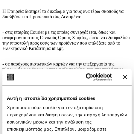
Η Εταιρεία διατηρεί το δικαίωμα για τους ανωτέρω σκοπούς να
διαβιβάσει τα Προσωπικά σας Δεδομένα:
- στις εταιρίες Courier με τις οποίες συνεργάζεται, όπως και
αναφέρονται στους Γενικούς Όρους Χρήσης, ώστε να εξασφαλίσει
την αποστολή προς εσάς των προϊόντων που επιλέξατε από το
Ηλεκτρονικό Κατάστημα idil.gr,
- σε παρόχους πιστωτικών καρτών για την επεξεργασία της
πληρωμής εκ μέρους, ώστε να εξασφαλίσει την αποστολή προς
εσάς των προϊόντων που επιλέξατε από το Ηλεκτρονικό
Κατάστημα idil.gr,
- σε τρίτους, φυσικά ή νομικά πρόσωπα, που ενδέχεται να
παρέχουν για λογαριασμό της Εταιρείας υπηρεσίες προώθησης
Αυτή η ιστοσελίδα χρησιμοποιεί cookies
και marketing τόσο της Εταιρείας όσο και των προϊόντων ή των
υπηρεσιών της,
Χρησιμοποιούμε cookie για την εξατομίκευση
περιεχομένου και διαφημίσεων, την παροχή λειτουργιών
κοινωνικών μέσων και την ανάλυση της
- ή σε τρίτους συνεργάτες μας οι οποίοι παρέχουν τεχνικές
υπηρεσίες, όπως ενδεικτικά υπηρεσίες φιλοξενίας και τεχνικής
επισκεψιμότητάς μας. Επιπλέον, μοιραζόμαστε
υποστήριξης.