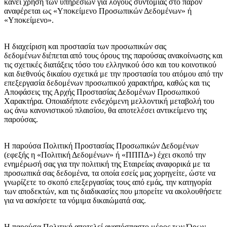
κάνει χρήση των υπηρεσιών για λόγους συντομίας στο παρόν
αναφέρεται ως «Υποκείμενο Προσωπικών Δεδομένων» ή
«Υποκείμενο».
Η διαχείριση και προστασία των προσωπικών σας
δεδομένων διέπεται από τους όρους της παρούσας ανακοίνωσης και
τις σχετικές διατάξεις τόσο του ελληνικού όσο και του κοινοτικού
και διεθνούς δικαίου σχετικά με την προστασία του ατόμου από την
επεξεργασία δεδομένων προσωπικού χαρακτήρα, καθώς και τις
Αποφάσεις της Αρχής Προστασίας Δεδομένων Προσωπικού
Χαρακτήρα. Οποιαδήποτε ενδεχόμενη μελλοντική μεταβολή του
ως άνω κανονιστικού πλαισίου, θα αποτελέσει αντικείμενο της
παρούσας.
Η παρούσα Πολιτική Προστασίας Προσωπικών Δεδομένων
(εφεξής η «Πολιτική Δεδομένων» ή «ΠΠΠΔ») έχει σκοπό την
ενημέρωσή σας για την πολιτική της Εταιρείας αναφορικά με τα
προσωπικά σας δεδομένα, τα οποία εσείς μας χορηγείτε, ώστε να
γνωρίζετε το σκοπό επεξεργασίας τους από εμάς, την κατηγορία
των αποδεκτών, και τις διαδικασίες που μπορείτε να ακολουθήσετε
για να ασκήσετε τα νόμιμα δικαιώματά σας.
H παρούσα Πολιτική αποτελεί αναπόσπαστο μέρος των Όρων