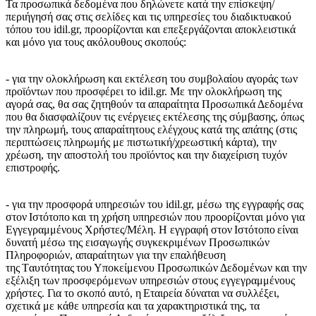
Τα προσωπικά δεδομένα που δηλώνετε κατά την επίσκεψη/
περιήγησή σας στις σελίδες και τις υπηρεσίες του διαδικτυακού
τόπου του idil.gr, προορίζονται και επεξεργάζονται αποκλειστικά
και μόνο για τους ακόλουθους σκοπούς:
- για την ολοκλήρωση και εκτέλεση του συμβολαίου αγοράς των
προϊόντων που προσφέρει το idil.gr. Με την ολοκλήρωση της
αγορά σας, θα σας ζητηθούν τα απαραίτητα Προσωπικά Δεδομένα
που θα διασφαλίζουν τις ενέργειες εκτέλεσης της σύμβασης, όπως
την πληρωμή, τους απαραίτητους ελέγχους κατά της απάτης (στις
περιπτώσεις πληρωμής με πιστωτική/χρεωστική κάρτα), την
χρέωση, την αποστολή του προϊόντος και την διαχείριση τυχόν
επιστροφής.
- για την προσφορά υπηρεσιών του idil.gr, μέσω της εγγραφής σας
στον Ιστότοπο και τη χρήση υπηρεσιών που προορίζονται μόνο για
Εγγεγραμμένους Χρήστες/Μέλη. Η εγγραφή στον Ιστότοπο είναι
δυνατή μέσω της εισαγωγής συγκεκριμένων Προσωπικών
Πληροφοριών, απαραίτητων για την επαλήθευση
της Tαυτότητας του Υποκείμενου Προσωπικών Δεδομένων και την
εξέλιξη των προσφερόμενων υπηρεσιών στους εγγεγραμμένους
χρήστες. Για το σκοπό αυτό, η Εταιρεία δύναται να συλλέξει,
σχετικά με κάθε υπηρεσία και τα χαρακτηριστικά της, τα