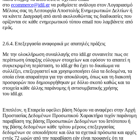
στο
ecommerce@idil.gr
να ρυθμίσετε ανάλογα στον Λογαριασμό
Μέλους σας τη Λειτουργία Αποστολής Ενημερωτικών Δελτίων ή
να κάνετε Διαγραφή από αυτά ακολουθώντας τις διαδικασίες που
ορίζονται σε κάθε ενημερωτικού τύπου email που λαμβάνετε από
εμάς.
2.6.4. Επεξεργασία αναφορικά με απατηλές πράξεις
Με την ολοκλήρωση συναλλαγής στο idil.gr συναινείτε πως σε
περίπτωση ύπαρξης εύλογων στοιχείων και εφόσον το απαιτεί η
συγκεκριμένη περίσταση, το idil.gr θα έχει το δικαίωμα να
συλλέξει, επεξεργαστεί και χρησιμοποιήσει όλα τα δεδομένα, τα
οποία είναι απαραίτητα για την αποκάλυψη, όπως και τη διακοπή
προσφορών που δημιουργήθηκαν με δόλιο σκοπό καθώς και τα
στοιχεία κάθε άλλης παράνομης ή αντισυμβατικής χρήσης
του idil.gr.
Επιπλέον, η Εταιρεία οφείλει βάση Νόμου να αναφέρει στην Αρχή
Προστασίας Δεδομένων Προσωπικού Χαρακτήρα τυχόν παράνομη
παραβίαση της βάσης Προσωπικών Δεδομένων του Ιστότοπου ή
της βάσης δεδομένων κάθε τρίτου μέρους επεξεργασίας
δεδομένων σε οποιοδήποτε και όλα τα σχετικά πρόσωπα και αρχές
εντός 72 ωρών από την παραβίαση εάν είναι προφανές ότι τα