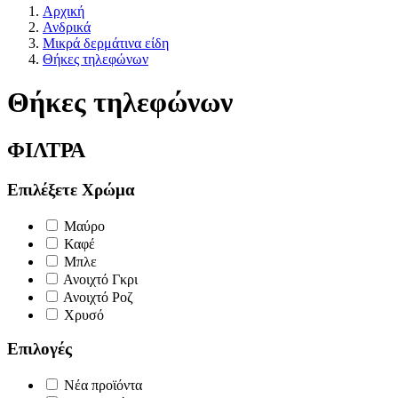
Αρχική
Ανδρικά
Μικρά δερμάτινα είδη
Θήκες τηλεφώνων
Θήκες τηλεφώνων
ΦΙΛΤΡΑ
Επιλέξετε Χρώμα
Μαύρο
Καφέ
Μπλε
Ανοιχτό Γκρι
Ανοιχτό Ροζ
Χρυσό
Επιλογές
Νέα προϊόντα