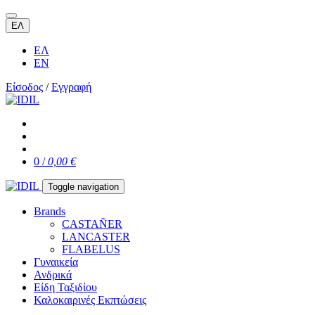
ΕΛ
ΕΛ
EN
Είσοδος
/
Εγγραφή
0 /
0,00 €
Toggle navigation
Brands
CASTAÑER
LANCASTER
FLABELUS
Γυναικεία
Ανδρικά
Είδη Ταξιδίου
Καλοκαιρινές Εκπτώσεις