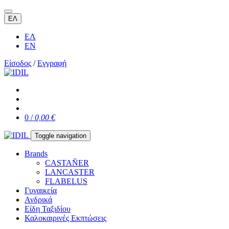
ΕΛ
ΕΛ
EN
Είσοδος
/
Εγγραφή
0 /
0,00 €
Toggle navigation
Brands
CASTAÑER
LANCASTER
FLABELUS
Γυναικεία
Ανδρικά
Είδη Ταξιδίου
Καλοκαιρινές Εκπτώσεις