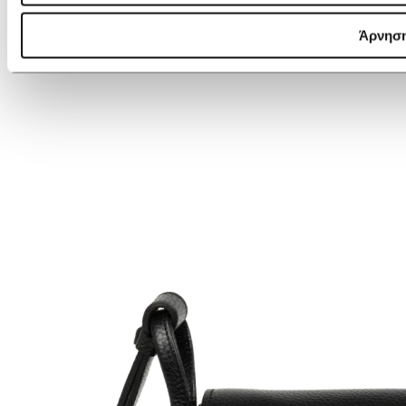
Άρνησ