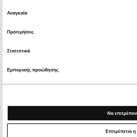
Επιλογή
Αναγκαία
συγκατάθεσης
Προτιμήσεις
Στατιστικά
Εμπορικής προώθησης
Να επιτρέπον
€ 325,00
Επιτρέπεται η
Lancaster Large Crossbody bag Accordéon Double