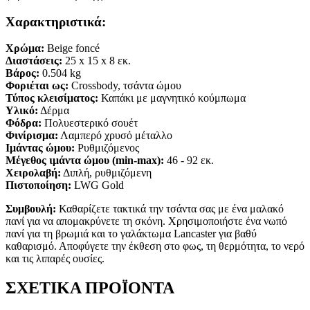
Χαρακτηριστικά:
Χρώμα:
Beige foncé
Διαστάσεις:
25
x 15
x 8
εκ.
Βάρος:
0.504 kg
Φοριέται ως:
Crossbody, τσάντα ώμου
Τύπος κλεισίματος:
Καπάκι με μαγνητικό κούμπωμα
Υλικό:
Δέρμα
Φόδρα:
Πολυεστερικό σουέτ
Φινίρισμα:
Λαμπερό χρυσό μέταλλο
Ιμάντας ώμου:
Ρυθμιζόμενος
Μέγεθος ιμάντα ώμου (min-max):
46
- 92 εκ.
Χειρολαβή:
Διπλή, ρυθμιζόμενη
Πιστοποίηση:
LWG Gold
Συμβουλή:
Καθαρίζετε τακτικά την τσάντα σας με ένα μαλακό
πανί για να απομακρύνετε τη σκόνη. Χρησιμοποιήστε ένα νωπό
πανί για τη βρωμιά και το γαλάκτωμα Lancaster για βαθύ
καθαρισμό. Αποφύγετε την έκθεση στο φως, τη θερμότητα, το νερό
και τις λιπαρές ουσίες.
ΣΧΕΤΙΚΑ ΠΡΟΪΟΝΤΑ