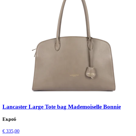
Lancaster Large Tote bag Mademoiselle Bonnie
Εκρού
€ 335,00