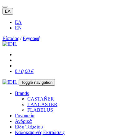
ΕΛ
ΕΛ
EN
Είσοδος
/
Εγγραφή
0 /
0,00 €
Toggle navigation
Brands
CASTAÑER
LANCASTER
FLABELUS
Γυναικεία
Ανδρικά
Είδη Ταξιδίου
Καλοκαιρινές Εκπτώσεις