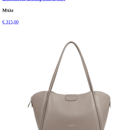
Μπλε
€ 315,00