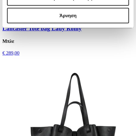
Άρνηση
Lancaster Tote bag Lady Romy
Μπλε
€ 289,00