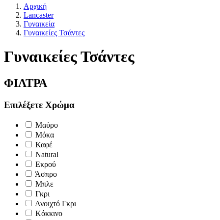
Αρχική
Lancaster
Γυναικεία
Γυναικείες Τσάντες
Γυναικείες Τσάντες
ΦΙΛΤΡΑ
Επιλέξετε Χρώμα
Μαύρο
Μόκα
Καφέ
Natural
Εκρού
Άσπρο
Μπλε
Γκρι
Ανοιχτό Γκρι
Κόκκινο