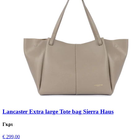
Lancaster Extra large Tote bag Sierra Haus
Γκρι
€ 299,00