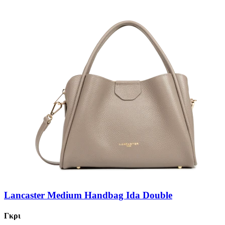
Lancaster Medium Handbag Ida Double
Γκρι