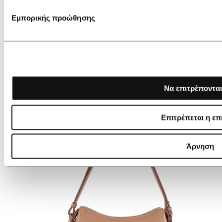
Εμπορικής προώθησης
Lancaster Small Shoulder bag Dune
Εκρού
€ 189,00
Να επιτρέπονται
Επιτρέπεται η επ
Άρνηση