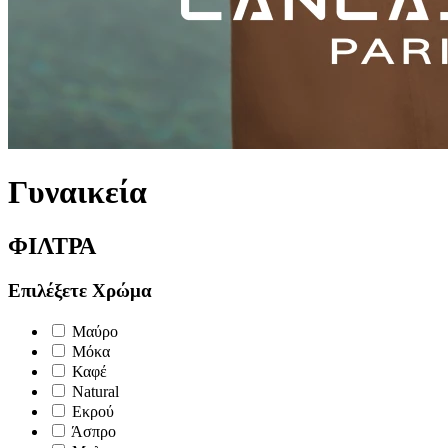
Γυναικεία
ΦΙΛΤΡΑ
Επιλέξετε Χρώμα
Μαύρο
Μόκα
Καφέ
Natural
Εκρού
Άσπρο