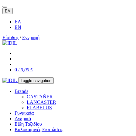
ΕΛ
ΕΛ
EN
Είσοδος
/
Εγγραφή
0 /
0,00 €
Toggle navigation
Brands
CASTAÑER
LANCASTER
FLABELUS
Γυναικεία
Ανδρικά
Είδη Ταξιδίου
Καλοκαιρινές Εκπτώσεις