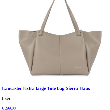
Lancaster Extra large Tote bag Sierra Haus
Γκρι
€ 299,00