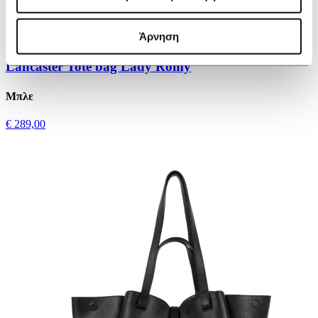
Άρνηση
Lancaster Tote bag Lady Romy
Μπλε
€ 289,00