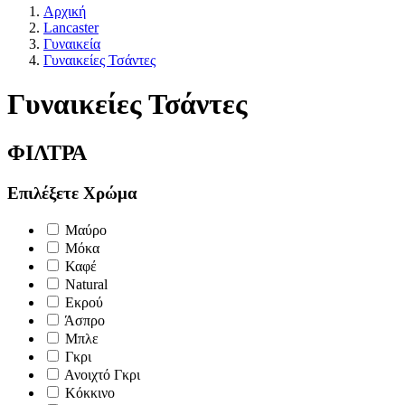
Αρχική
Lancaster
Γυναικεία
Γυναικείες Τσάντες
Γυναικείες Τσάντες
ΦΙΛΤΡΑ
Επιλέξετε Χρώμα
Μαύρο
Μόκα
Καφέ
Natural
Εκρού
Άσπρο
Μπλε
Γκρι
Ανοιχτό Γκρι
Κόκκινο