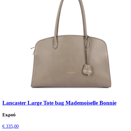
Lancaster Large Tote bag Mademoiselle Bonnie
Εκρού
€ 335,00