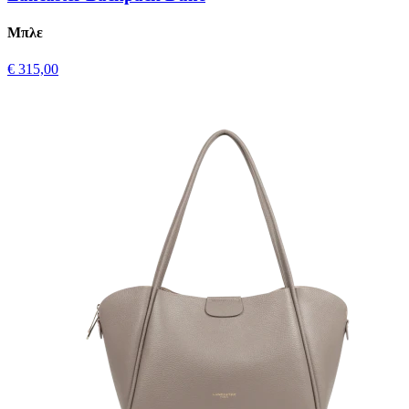
Μπλε
€ 315,00