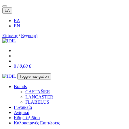
ΕΛ
ΕΛ
EN
Είσοδος
/
Εγγραφή
0 /
0,00 €
Toggle navigation
Brands
CASTAÑER
LANCASTER
FLABELUS
Γυναικεία
Ανδρικά
Είδη Ταξιδίου
Καλοκαιρινές Εκπτώσεις