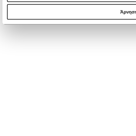
Lancaster Belt bag Dune
Άρνησ