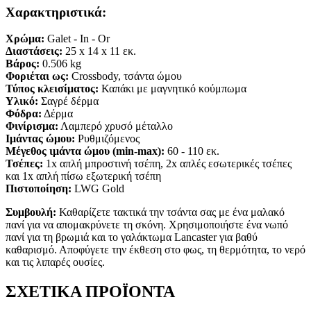
Χαρακτηριστικά:
Χρώμα:
Galet - In - Or
Διαστάσεις:
25
x 14
x 11
εκ.
Βάρος:
0.506 kg
Φοριέται ως:
Crossbody, τσάντα ώμου
Τύπος κλεισίματος:
Καπάκι με μαγνητικό κούμπωμα
Υλικό:
Σαγρέ δέρμα
Φόδρα:
Δέρμα
Φινίρισμα:
Λαμπερό χρυσό μέταλλο
Ιμάντας ώμου:
Ρυθμιζόμενος
Μέγεθος ιμάντα ώμου (min-max):
60 - 110 εκ.
Τσέπες:
1x απλή μπροστινή τσέπη, 2x απλές εσωτερικές τσέπες
και 1x απλή πίσω εξωτερική τσέπη
Πιστοποίηση:
LWG Gold
Συμβουλή:
Καθαρίζετε τακτικά την τσάντα σας με ένα μαλακό
πανί για να απομακρύνετε τη σκόνη. Χρησιμοποιήστε ένα νωπό
πανί για τη βρωμιά και το γαλάκτωμα Lancaster για βαθύ
καθαρισμό. Αποφύγετε την έκθεση στο φως, τη θερμότητα, το νερό
και τις λιπαρές ουσίες.
ΣΧΕΤΙΚΑ ΠΡΟΪΟΝΤΑ