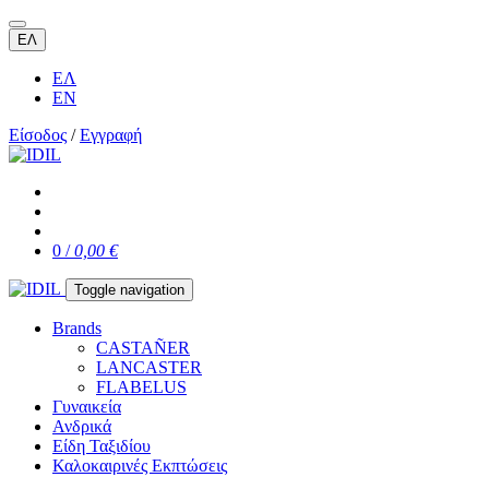
ΕΛ
ΕΛ
EN
Είσοδος
/
Εγγραφή
0 /
0,00 €
Toggle navigation
Brands
CASTAÑER
LANCASTER
FLABELUS
Γυναικεία
Ανδρικά
Είδη Ταξιδίου
Καλοκαιρινές Εκπτώσεις