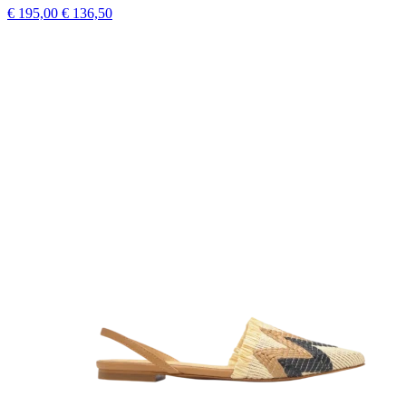
€ 195,00
€ 136,50