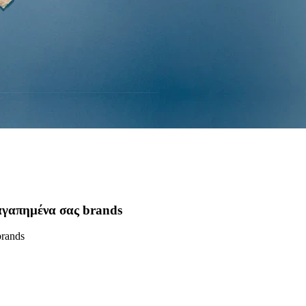
 αγαπημένα σας brands
brands