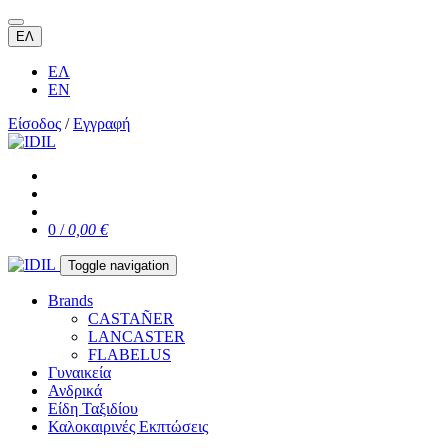
ΕΛ
ΕΛ
EN
Είσοδος
/
Εγγραφή
0 /
0,00 €
Toggle navigation
Brands
CASTAÑER
LANCASTER
FLABELUS
Γυναικεία
Ανδρικά
Είδη Ταξιδίου
Καλοκαιρινές Εκπτώσεις