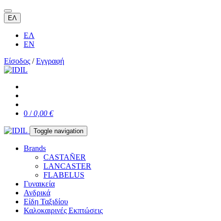
ΕΛ
ΕΛ
EN
Είσοδος
/
Εγγραφή
0 /
0,00 €
Toggle navigation
Brands
CASTAÑER
LANCASTER
FLABELUS
Γυναικεία
Ανδρικά
Είδη Ταξιδίου
Καλοκαιρινές Εκπτώσεις