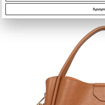
Άρνησ