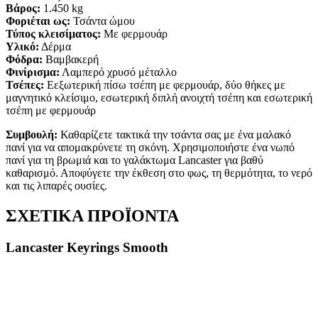
Βάρος:
1.450 kg
Φοριέται ως:
Τσάντα ώμου
Τύπος κλεισίματος:
Με φερμουάρ
Υλικό:
Δέρμα
Φόδρα:
Βαμβακερή
Φινίρισμα:
Λαμπερό χρυσό μέταλλο
Τσέπες:
Εεξωτερική πίσω τσέπη με φερμουάρ, δύο θήκες με
μαγνητικό κλείσιμο, εσωτερική διπλή ανοιχτή τσέπη και εσωτερική
τσέπη με φερμουάρ
Συμβουλή:
Καθαρίζετε τακτικά την τσάντα σας με ένα μαλακό
πανί για να απομακρύνετε τη σκόνη. Χρησιμοποιήστε ένα νωπό
πανί για τη βρωμιά και το γαλάκτωμα Lancaster για βαθύ
καθαρισμό. Αποφύγετε την έκθεση στο φως, τη θερμότητα, το νερό
και τις λιπαρές ουσίες.
ΣΧΕΤΙΚΑ ΠΡΟΪΟΝΤΑ
Lancaster Keyrings Smooth