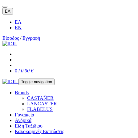
ΕΛ
ΕΛ
EN
Είσοδος
/
Εγγραφή
0 /
0,00 €
Toggle navigation
Brands
CASTAÑER
LANCASTER
FLABELUS
Γυναικεία
Ανδρικά
Είδη Ταξιδίου
Καλοκαιρινές Εκπτώσεις