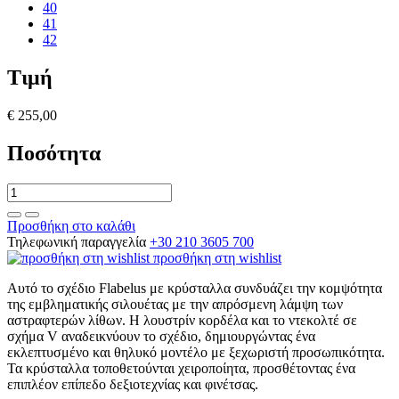
40
41
42
Τιμή
€ 255,00
Ποσότητα
Προσθήκη στο καλάθι
Τηλεφωνική παραγγελία
+30 210 3605 700
προσθήκη στη wishlist
Αυτό το σχέδιο Flabelus με κρύσταλλα συνδυάζει την κομψότητα
της εμβληματικής σιλουέτας με την απρόσμενη λάμψη των
αστραφτερών λίθων. Η λουστρίν κορδέλα και το ντεκολτέ σε
σχήμα V αναδεικνύουν το σχέδιο, δημιουργώντας ένα
εκλεπτυσμένο και θηλυκό μοντέλο με ξεχωριστή προσωπικότητα.
Τα κρύσταλλα τοποθετούνται χειροποίητα, προσθέτοντας ένα
επιπλέον επίπεδο δεξιοτεχνίας και φινέτσας.