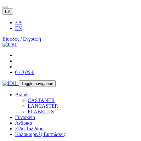
ΕΛ
ΕΛ
EN
Είσοδος
/
Εγγραφή
0 /
0,00 €
Toggle navigation
Brands
CASTAÑER
LANCASTER
FLABELUS
Γυναικεία
Ανδρικά
Είδη Ταξιδίου
Καλοκαιρινές Εκπτώσεις