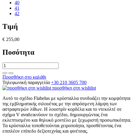
40
41
42
Τιμή
€ 255,00
Ποσότητα
Προσθήκη στο καλάθι
Τηλεφωνική παραγγελία
+30 210 3605 700
προσθήκη στη wishlist
Αυτό το σχέδιο Flabelus με κρύσταλλα συνδυάζει την κομψότητα
της εμβληματικής σιλουέτας με την απρόσμενη λάμψη των
αστραφτερών λίθων. Η λουστρίν κορδέλα και το ντεκολτέ σε
σχήμα V αναδεικνύουν το σχέδιο, δημιουργώντας ένα
εκλεπτυσμένο και θηλυκό μοντέλο με ξεχωριστή προσωπικότητα.
Τα κρύσταλλα τοποθετούνται χειροποίητα, προσθέτοντας ένα
επιπλέον επίπεδο δεξιοτεχνίας και φινέτσας.