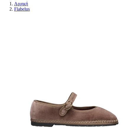
Αρχική
Flabelus