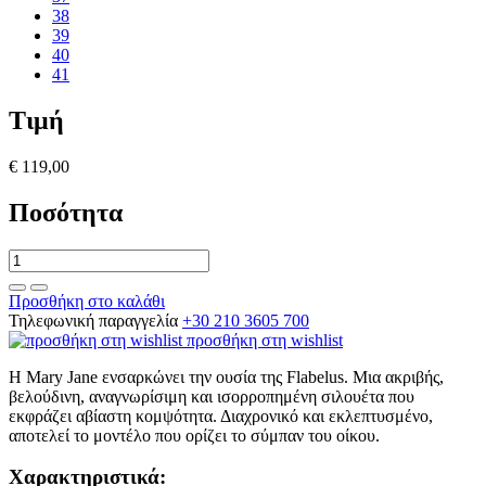
38
39
40
41
Τιμή
€ 119,00
Ποσότητα
Προσθήκη στο καλάθι
Τηλεφωνική παραγγελία
+30 210 3605 700
προσθήκη στη wishlist
Η Mary Jane ενσαρκώνει την ουσία της Flabelus. Μια ακριβής,
βελούδινη, αναγνωρίσιμη και ισορροπημένη σιλουέτα που
εκφράζει αβίαστη κομψότητα. Διαχρονικό και εκλεπτυσμένο,
αποτελεί το μοντέλο που ορίζει το σύμπαν του οίκου.
Χαρακτηριστικά: