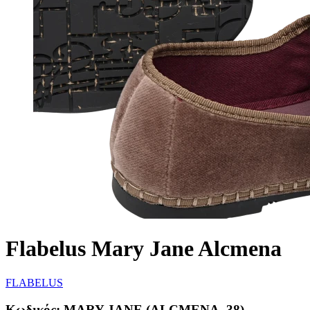
Flabelus Mary Jane Alcmena
FLABELUS
Κωδικός:
MARY JANE (ALCMENA, 38)