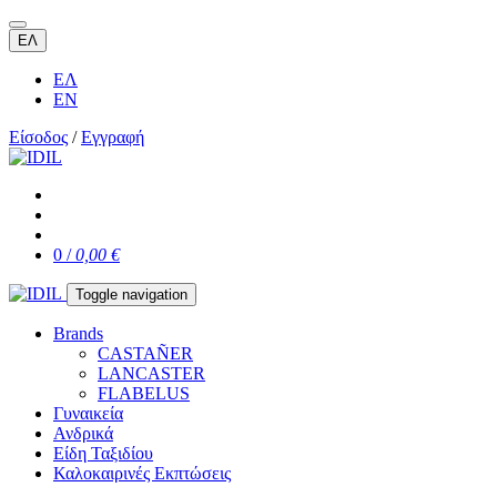
ΕΛ
ΕΛ
EN
Είσοδος
/
Εγγραφή
0 /
0,00 €
Toggle navigation
Brands
CASTAÑER
LANCASTER
FLABELUS
Γυναικεία
Ανδρικά
Είδη Ταξιδίου
Καλοκαιρινές Εκπτώσεις