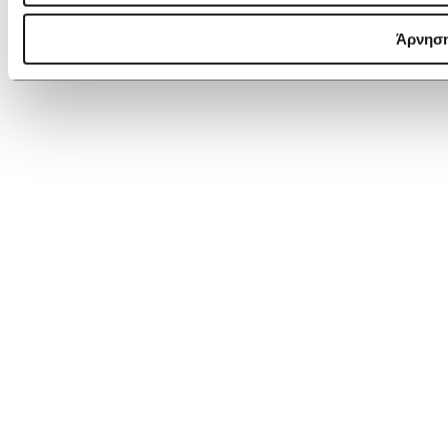
Άρνησ