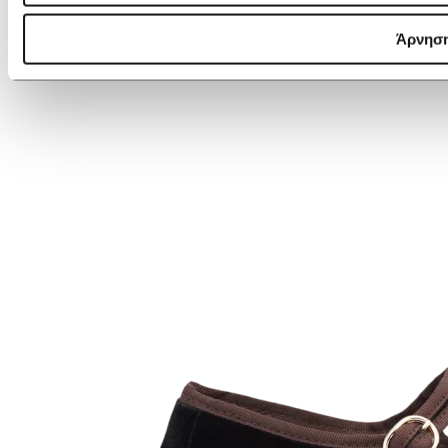
Άρνησ