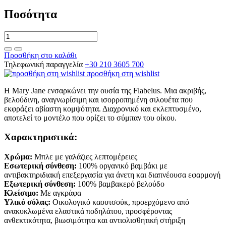
Ποσότητα
Προσθήκη στο καλάθι
Τηλεφωνική παραγγελία
+30 210 3605 700
προσθήκη στη wishlist
Η Mary Jane ενσαρκώνει την ουσία της Flabelus. Μια ακριβής,
βελούδινη, αναγνωρίσιμη και ισορροπημένη σιλουέτα που
εκφράζει αβίαστη κομψότητα. Διαχρονικό και εκλεπτυσμένο,
αποτελεί το μοντέλο που ορίζει το σύμπαν του οίκου.
Χαρακτηριστικά:
Χρώμα:
Μπλε με γαλάζιες λεπτομέρειες
Εσωτερική σύνθεση:
100% οργανικό βαμβάκι με
αντιβακτηριδιακή επεξεργασία για άνετη και διαπνέουσα εφαρμογή
Εξωτερική σύνθεση:
100% βαμβακερό βελούδο
Κλείσιμο:
Με αγκράφα
Υλικό σόλας:
Οικολογικό καουτσούκ, προερχόμενο από
ανακυκλωμένα ελαστικά ποδηλάτου, προσφέροντας
ανθεκτικότητα, βιωσιμότητα και αντιολισθητική στήριξη