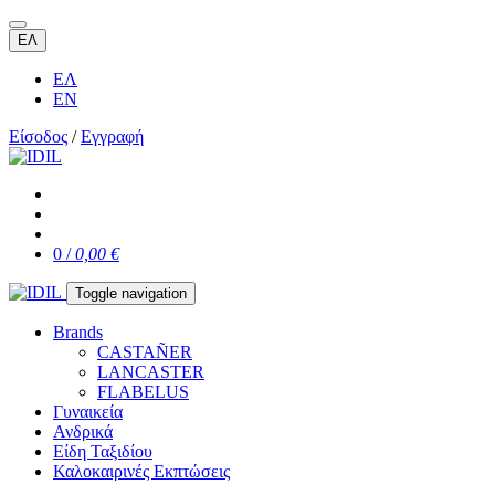
ΕΛ
ΕΛ
EN
Είσοδος
/
Εγγραφή
0 /
0,00 €
Toggle navigation
Brands
CASTAÑER
LANCASTER
FLABELUS
Γυναικεία
Ανδρικά
Είδη Ταξιδίου
Καλοκαιρινές Εκπτώσεις