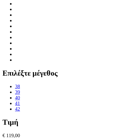
Επιλέξτε μέγεθος
38
39
40
41
42
Τιμή
€ 119,00