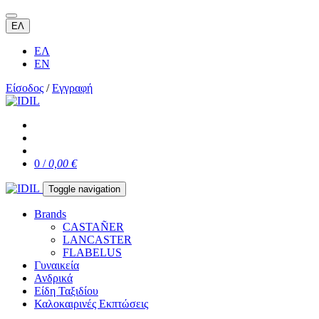
ΕΛ
ΕΛ
EN
Είσοδος
/
Εγγραφή
0 /
0,00 €
Toggle navigation
Brands
CASTAÑER
LANCASTER
FLABELUS
Γυναικεία
Ανδρικά
Είδη Ταξιδίου
Καλοκαιρινές Εκπτώσεις