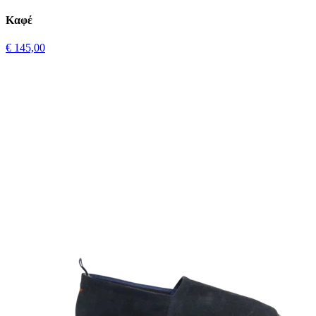
Καφέ
€ 145,00