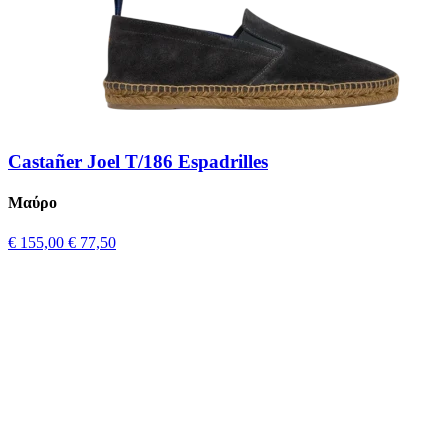
Castañer Joel T/186 Espadrilles
Μαύρο
€ 155,00
€ 77,50