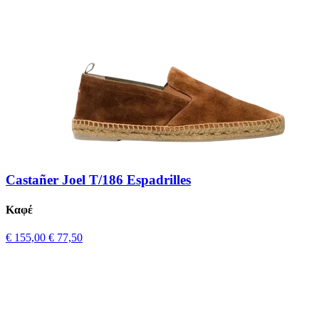
Castañer Joel T/186 Espadrilles
Καφέ
€ 155,00
€ 77,50