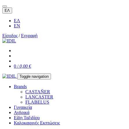
ΕΛ
ΕΛ
EN
Είσοδος
/
Εγγραφή
0 /
0,00 €
Toggle navigation
Brands
CASTAÑER
LANCASTER
FLABELUS
Γυναικεία
Ανδρικά
Είδη Ταξιδίου
Καλοκαιρινές Εκπτώσεις