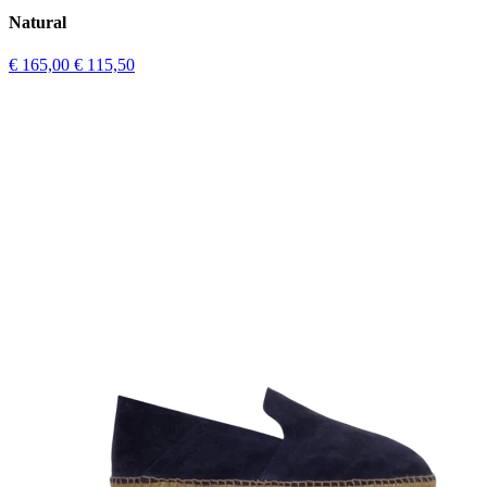
Natural
€ 165,00
€ 115,50