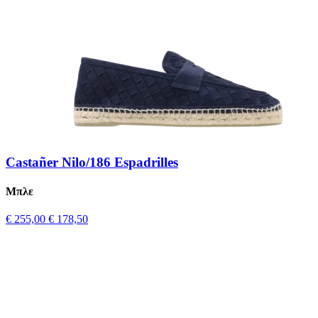
Castañer Nilo/186 Espadrilles
Μπλε
€ 255,00
€ 178,50