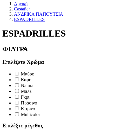
Αρχική
Castañer
ΑΝΔΡΙΚΑ ΠΑΠΟΥΤΣΙΑ
ESPADRILLES
ESPADRILLES
ΦΙΛΤΡΑ
Επιλέξετε Χρώμα
Μαύρο
Καφέ
Natural
Μπλε
Γκρι
Πράσινο
Κίτρινο
Multicolor
Επιλέξτε μέγεθος