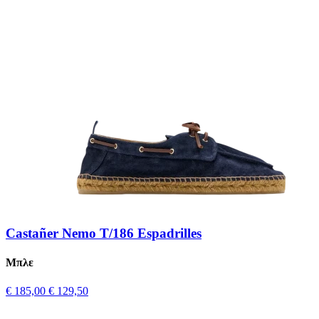
Castañer Nemo T/186 Espadrilles
Μπλε
€ 185,00
€ 129,50