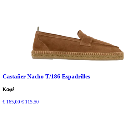
Castañer Nacho T/186 Espadrilles
Καφέ
€ 165,00
€ 115,50