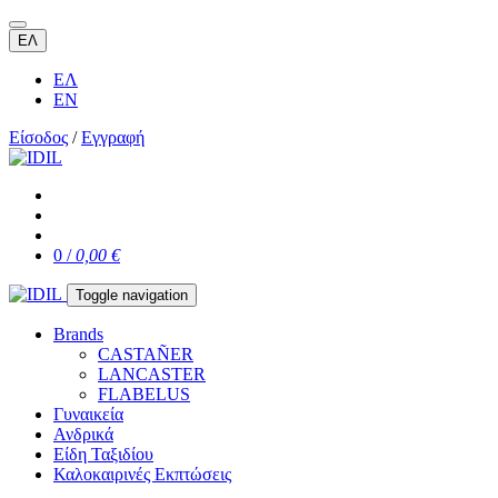
ΕΛ
ΕΛ
EN
Είσοδος
/
Εγγραφή
0 /
0,00 €
Toggle navigation
Brands
CASTAÑER
LANCASTER
FLABELUS
Γυναικεία
Ανδρικά
Είδη Ταξιδίου
Καλοκαιρινές Εκπτώσεις