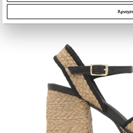
Άρνησ