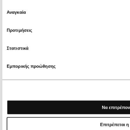
Επιλογή
Αναγκαία
συγκατάθεσης
Προτιμήσεις
€ 140,00
€ 98,00
Στατιστικά
Castañer Vanish/297 Sandals
Εμπορικής προώθησης
Να επιτρέπον
Επιτρέπεται η