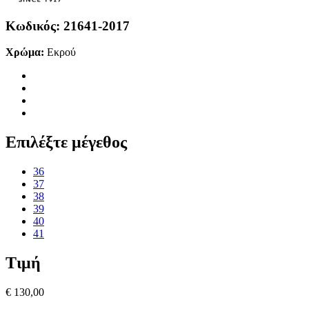
Κωδικός:
21641-2017
Χρώμα:
Εκρού
Επιλέξτε μέγεθος
36
37
38
39
40
41
Τιμή
€ 130,00