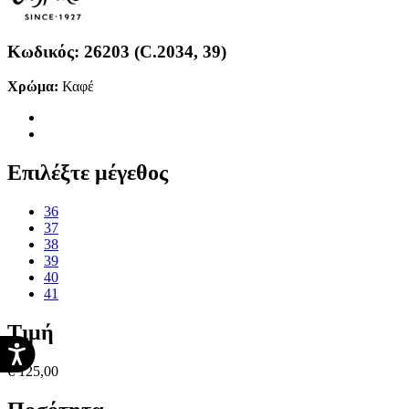
Κωδικός:
26203 (C.2034, 39)
Χρώμα:
Καφέ
Επιλέξτε μέγεθος
36
37
38
39
40
41
Τιμή
€ 125,00