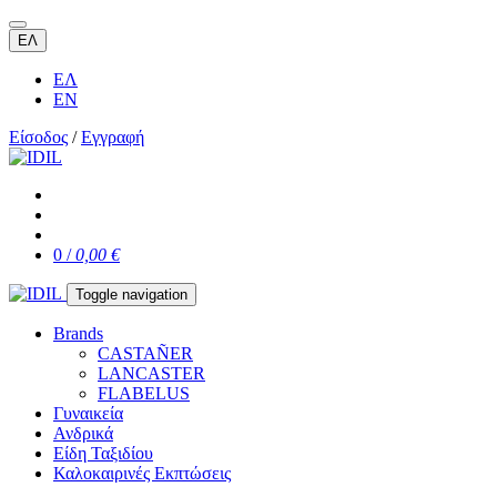
ΕΛ
ΕΛ
EN
Είσοδος
/
Εγγραφή
0 /
0,00 €
Toggle navigation
Brands
CASTAÑER
LANCASTER
FLABELUS
Γυναικεία
Ανδρικά
Είδη Ταξιδίου
Καλοκαιρινές Εκπτώσεις