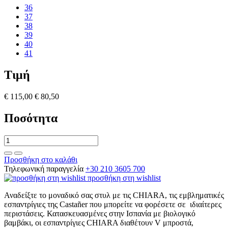
36
37
38
39
40
41
Τιμή
€ 115,00
€ 80,50
Ποσότητα
Προσθήκη στο καλάθι
Τηλεφωνική παραγγελία
+30 210 3605 700
προσθήκη στη wishlist
Αναδείξτε το μοναδικό σας στυλ με τις CHIARA, τις εμβληματικές
εσπαντρίγιες της Castañer που μπορείτε να φορέσετε σε ιδιαίτερες
περιστάσεις. Κατασκευασμένες στην Ισπανία με βιολογικό
βαμβάκι, οι εσπαντρίγιες CHIARA διαθέτουν V μπροστά,