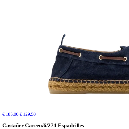
€ 185,00
€ 129,50
Castañer Careen/6/274 Espadrilles