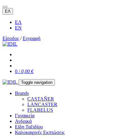
ΕΛ
ΕΛ
EN
Είσοδος
/
Εγγραφή
0 /
0,00 €
Toggle navigation
Brands
CASTAÑER
LANCASTER
FLABELUS
Γυναικεία
Ανδρικά
Είδη Ταξιδίου
Καλοκαιρινές Εκπτώσεις