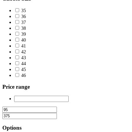
35
36
37
38
39
40
41
42
43
44
45
46
Price range
Options