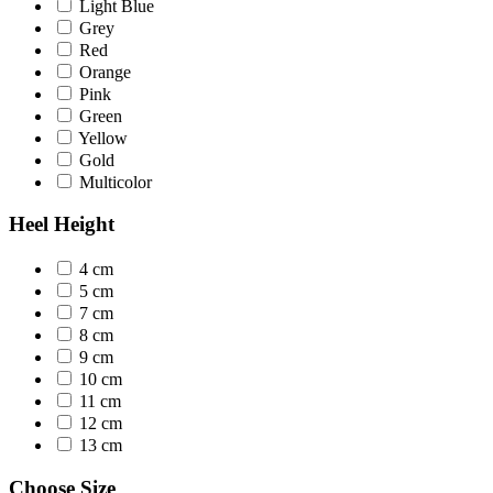
Light Blue
Grey
Red
Orange
Pink
Green
Yellow
Gold
Multicolor
Ηeel Height
4 cm
5 cm
7 cm
8 cm
9 cm
10 cm
11 cm
12 cm
13 cm
Choose Size