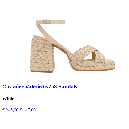
Castañer Valeriette/258 Sandals
White
€ 245,00
€ 147,00