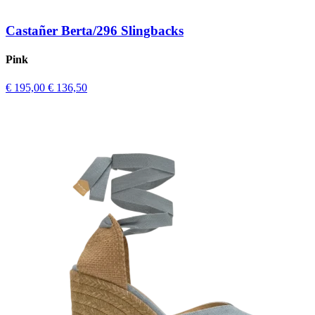
Castañer Berta/296 Slingbacks
Pink
€ 195,00
€ 136,50