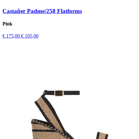
Castañer Padme/258 Flatforms
Pink
€ 175,00
€ 105,00