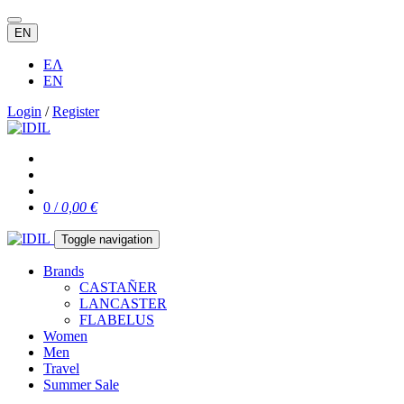
EN
ΕΛ
EN
Login
/
Register
0 /
0,00 €
Toggle navigation
Brands
CASTAÑER
LANCASTER
FLABELUS
Women
Men
Travel
Summer Sale