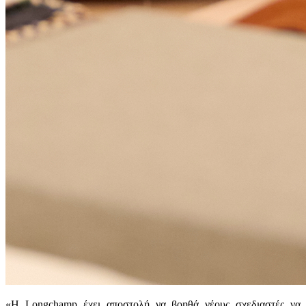
«Η Longchamp έχει αποστολή να βοηθά νέους σχεδιαστές να