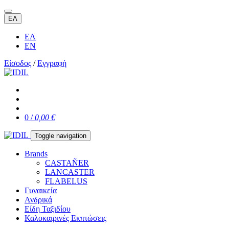
ΕΛ
ΕΛ
EN
Είσοδος
/
Εγγραφή
0 /
0,00 €
Toggle navigation
Brands
CASTAÑER
LANCASTER
FLABELUS
Γυναικεία
Ανδρικά
Είδη Ταξιδίου
Καλοκαιρινές Εκπτώσεις