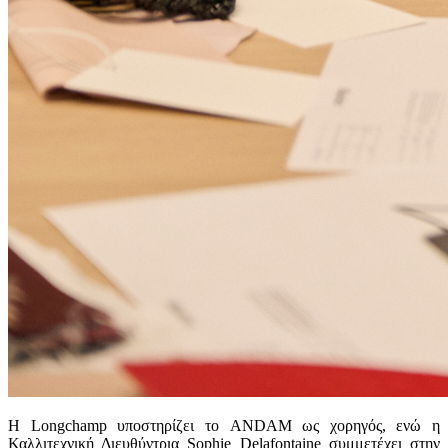
Η Longchamp υποστηρίζει το ANDAM ως χορηγός, ενώ η
Καλλιτεχνική Διευθύντρια Sophie Delafontaine συμμετέχει στην