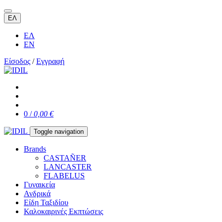
ΕΛ
ΕΛ
EN
Είσοδος
/
Εγγραφή
0 /
0,00 €
Toggle navigation
Brands
CASTAÑER
LANCASTER
FLABELUS
Γυναικεία
Ανδρικά
Είδη Ταξιδίου
Καλοκαιρινές Εκπτώσεις