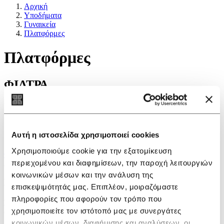
Αρχική
Υποδήματα
Γυναικεία
Πλατφόρμες
Πλατφόρμες
ΦΙΛΤΡΑ
Επιλογές
Νέα προϊόντα
Αυτή η ιστοσελίδα χρησιμοποιεί cookies
Προσφορά
Χρησιμοποιούμε cookie για την εξατομίκευση
ΦΙΛΤΡΑ
περιεχομένου και διαφημίσεων, την παροχή λειτουργιών
Δεν βρέθηκαν προϊόντα σ'αυτή την κατηγορία.
κοινωνικών μέσων και την ανάλυση της
Εγγραφείτε στο newsletter
επισκεψιμότητάς μας. Επιπλέον, μοιραζόμαστε
πληροφορίες που αφορούν τον τρόπο που
Για να λαμβάνετε νέα και ειδοποιήσεις, συμπληρώστε το e-mail
χρησιμοποιείτε τον ιστότοπό μας με συνεργάτες
σας
κοινωνικών μέσων, διαφήμισης και αναλύσεων, οι