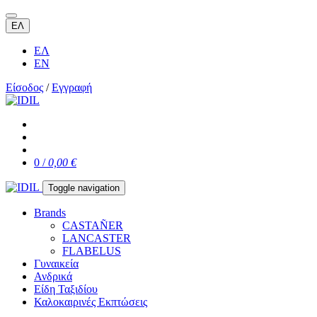
ΕΛ
ΕΛ
EN
Είσοδος
/
Εγγραφή
0 /
0,00 €
Toggle navigation
Brands
CASTAÑER
LANCASTER
FLABELUS
Γυναικεία
Ανδρικά
Είδη Ταξιδίου
Καλοκαιρινές Εκπτώσεις