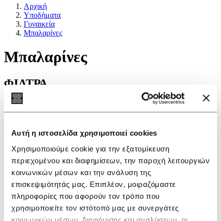
Αρχική
Υποδήματα
Γυναικεία
Μπαλαρίνες
Μπαλαρίνες
ΦΙΛΤΡΑ
Επιλογές
Νέα προϊόντα
Αυτή η ιστοσελίδα χρησιμοποιεί cookies
Προσφορά
Χρησιμοποιούμε cookie για την εξατομίκευση
ΦΙΛΤΡΑ
περιεχομένου και διαφημίσεων, την παροχή λειτουργιών
Δεν βρέθηκαν προϊόντα σ'αυτή την κατηγορία.
κοινωνικών μέσων και την ανάλυση της
Εγγραφείτε στο newsletter
επισκεψιμότητάς μας. Επιπλέον, μοιραζόμαστε
πληροφορίες που αφορούν τον τρόπο που
Για να λαμβάνετε νέα και ειδοποιήσεις, συμπληρώστε το e-mail
χρησιμοποιείτε τον ιστότοπό μας με συνεργάτες
σας
κοινωνικών μέσων, διαφήμισης και αναλύσεων, οι