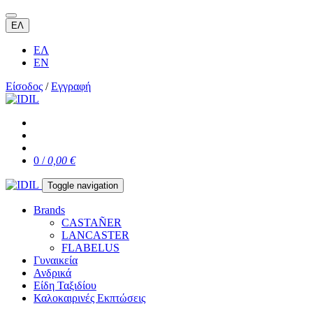
ΕΛ
ΕΛ
EN
Είσοδος
/
Εγγραφή
0 /
0,00 €
Toggle navigation
Brands
CASTAÑER
LANCASTER
FLABELUS
Γυναικεία
Ανδρικά
Είδη Ταξιδίου
Καλοκαιρινές Εκπτώσεις