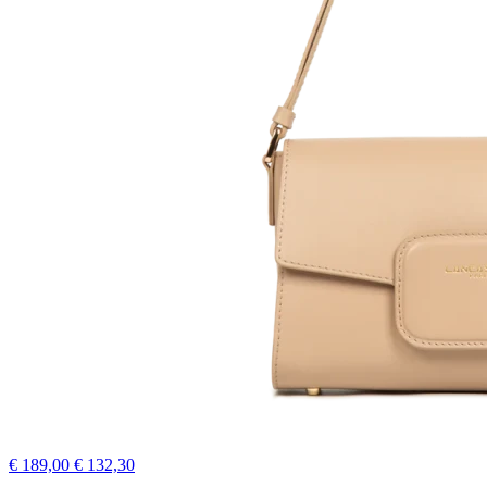
€ 189,00
€ 132,30