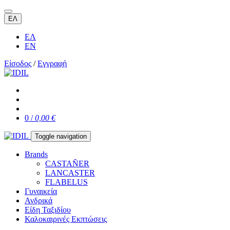
ΕΛ
ΕΛ
EN
Είσοδος
/
Εγγραφή
0 /
0,00 €
Toggle navigation
Brands
CASTAÑER
LANCASTER
FLABELUS
Γυναικεία
Ανδρικά
Είδη Ταξιδίου
Καλοκαιρινές Εκπτώσεις