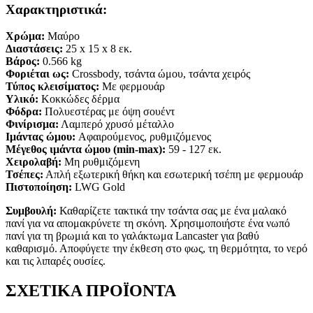
Χαρακτηριστικά:
Χρώμα:
Μαύρο
Διαστάσεις:
25
x 15
x 8
εκ.
Βάρος:
0.566 kg
Φοριέται ως:
Crossbody, τσάντα ώμου, τσάντα χειρός
Τύπος κλεισίματος:
Με φερμουάρ
Υλικό:
Κοκκώδες δέρμα
Φόδρα:
Πολυεστέρας με όψη σουέντ
Φινίρισμα:
Λαμπερό χρυσό μέταλλο
Ιμάντας ώμου:
Αφαιρούμενος, ρυθμιζόμενος
Μέγεθος ιμάντα ώμου (min-max):
59 - 127 εκ.
Χειρολαβή:
Μη ρυθμιζόμενη
Τσέπες:
Απλή εξωτερική θήκη και εσωτερική τσέπη με φερμουάρ
Πιστοποίηση:
LWG Gold
Συμβουλή:
Καθαρίζετε τακτικά την τσάντα σας με ένα μαλακό
πανί για να απομακρύνετε τη σκόνη. Χρησιμοποιήστε ένα νωπό
πανί για τη βρωμιά και το γαλάκτωμα Lancaster για βαθύ
καθαρισμό. Αποφύγετε την έκθεση στο φως, τη θερμότητα, το νερό
και τις λιπαρές ουσίες.
ΣΧΕΤΙΚΑ ΠΡΟΪΟΝΤΑ