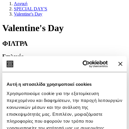
Αρχική
SPECIAL DAY'S
Valentine's Day
Valentine's Day
ΦΙΛΤΡΑ
Επιλογές
Νέα προϊόντα
Προσφορά
ΦΙΛΤΡΑ
Αυτή η ιστοσελίδα χρησιμοποιεί cookies
Χρησιμοποιούμε cookie για την εξατομίκευση
περιεχομένου και διαφημίσεων, την παροχή λειτουργιών
VALENTINE'S DAY
κοινωνικών μέσων και την ανάλυση της
επισκεψιμότητάς μας. Επιπλέον, μοιραζόμαστε
Εγγραφείτε στο newsletter
πληροφορίες που αφορούν τον τρόπο που
χρησιμοποιείτε τον ιστότοπό μας με συνεργάτες