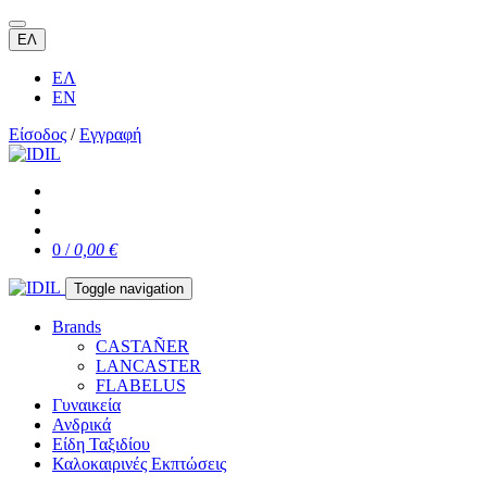
ΕΛ
ΕΛ
EN
Είσοδος
/
Εγγραφή
0 /
0,00 €
Toggle navigation
Brands
CASTAÑER
LANCASTER
FLABELUS
Γυναικεία
Ανδρικά
Είδη Ταξιδίου
Καλοκαιρινές Εκπτώσεις