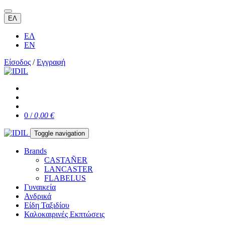
ΕΛ
ΕΛ
EN
Είσοδος
/
Εγγραφή
0 /
0,00 €
Toggle navigation
Brands
CASTAÑER
LANCASTER
FLABELUS
Γυναικεία
Ανδρικά
Είδη Ταξιδίου
Καλοκαιρινές Εκπτώσεις