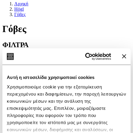
Αρχική
Högl
Γόβες
Γόβες
ΦΙΛΤΡΑ
Επιλογές
Νέα προϊόντα
Προσφορά
Αυτή η ιστοσελίδα χρησιμοποιεί cookies
ΦΙΛΤΡΑ
Χρησιμοποιούμε cookie για την εξατομίκευση
Δεν βρέθηκαν προϊόντα σ'αυτή την κατηγορία.
περιεχομένου και διαφημίσεων, την παροχή λειτουργιών
κοινωνικών μέσων και την ανάλυση της
Εγγραφείτε στο newsletter
επισκεψιμότητάς μας. Επιπλέον, μοιραζόμαστε
πληροφορίες που αφορούν τον τρόπο που
Για να λαμβάνετε νέα και ειδοποιήσεις, συμπληρώστε το e-mail
σας
χρησιμοποιείτε τον ιστότοπό μας με συνεργάτες
κοινωνικών μέσων, διαφήμισης και αναλύσεων, οι