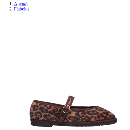
Αρχική
Flabelus