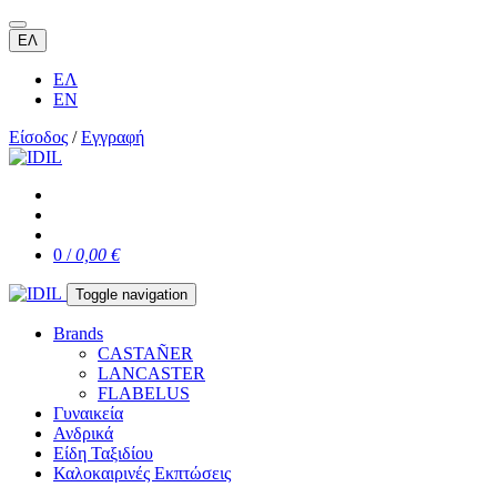
ΕΛ
ΕΛ
EN
Είσοδος
/
Εγγραφή
0 /
0,00 €
Toggle navigation
Brands
CASTAÑER
LANCASTER
FLABELUS
Γυναικεία
Ανδρικά
Είδη Ταξιδίου
Καλοκαιρινές Εκπτώσεις