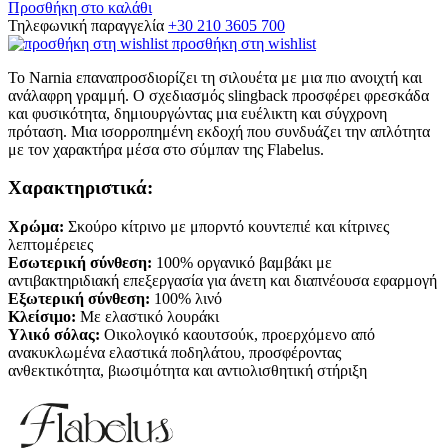
Προσθήκη στο καλάθι
Τηλεφωνική παραγγελία
+30 210 3605 700
προσθήκη στη wishlist
Το Narnia επαναπροσδιορίζει τη σιλουέτα με μια πιο ανοιχτή και
ανάλαφρη γραμμή. Ο σχεδιασμός slingback προσφέρει φρεσκάδα
και φυσικότητα, δημιουργώντας μια ευέλικτη και σύγχρονη
πρόταση. Μια ισορροπημένη εκδοχή που συνδυάζει την απλότητα
με τον χαρακτήρα μέσα στο σύμπαν της Flabelus.
Χαρακτηριστικά:
Χρώμα:
Σκούρο κίτρινο με μπορντό κουντεπιέ και κίτρινες
λεπτομέρειες
Εσωτερική σύνθεση:
100% οργανικό βαμβάκι με
αντιβακτηριδιακή επεξεργασία για άνετη και διαπνέουσα εφαρμογή
Εξωτερική σύνθεση:
100% λινό
Κλείσιμο:
Με ελαστικό λουράκι
Υλικό σόλας:
Οικολογικό καουτσούκ, προερχόμενο από
ανακυκλωμένα ελαστικά ποδηλάτου, προσφέροντας
ανθεκτικότητα, βιωσιμότητα και αντιολισθητική στήριξη