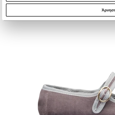
Άρνησ