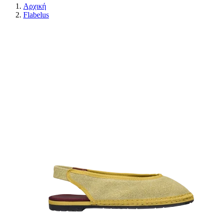
Αρχική
Flabelus