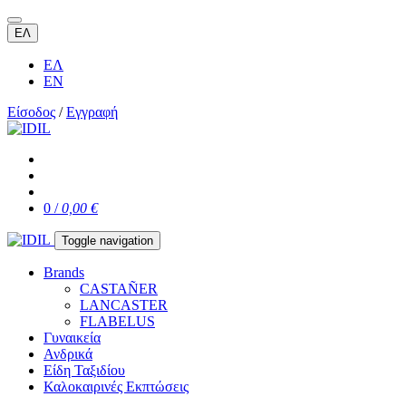
ΕΛ
ΕΛ
EN
Είσοδος
/
Εγγραφή
0 /
0,00 €
Toggle navigation
Brands
CASTAÑER
LANCASTER
FLABELUS
Γυναικεία
Ανδρικά
Είδη Ταξιδίου
Καλοκαιρινές Εκπτώσεις