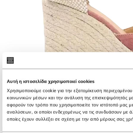
Αυτή η ιστοσελίδα χρησιμοποιεί cookies
€ 150,00
€ 90,00
Χρησιμοποιούμε cookie για την εξατομίκευση περιεχομένου
κοινωνικών μέσων και την ανάλυση της επισκεψιμότητάς μ
Εγγραφείτε στο newsletter
αφορούν τον τρόπο που χρησιμοποιείτε τον ιστότοπό μας μ
αναλύσεων, οι οποίοι ενδεχομένως να τις συνδυάσουν με ά
Για να λαμβάνετε νέα και ειδοποιήσεις, συμπληρώστε το e-mail
σας
οποίες έχουν συλλέξει σε σχέση με την από μέρους σας χρ