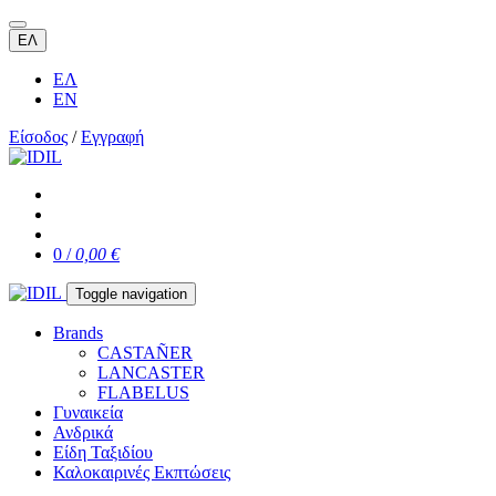
ΕΛ
ΕΛ
EN
Είσοδος
/
Εγγραφή
0 /
0,00 €
Toggle navigation
Brands
CASTAÑER
LANCASTER
FLABELUS
Γυναικεία
Ανδρικά
Είδη Ταξιδίου
Καλοκαιρινές Εκπτώσεις