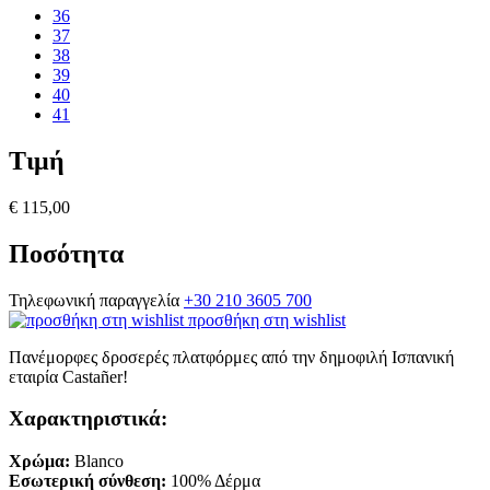
36
37
38
39
40
41
Τιμή
€ 115,00
Ποσότητα
Τηλεφωνική παραγγελία
+30 210 3605 700
προσθήκη στη wishlist
Πανέμορφες δροσερές πλατφόρμες από την δημοφιλή Ισπανική
εταιρία Castañer!
Χαρακτηριστικά:
Χρώμα:
Blanco
Εσωτερική σύνθεση:
100% Δέρμα