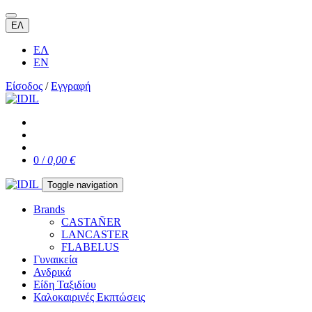
ΕΛ
ΕΛ
EN
Είσοδος
/
Εγγραφή
0 /
0,00 €
Toggle navigation
Brands
CASTAÑER
LANCASTER
FLABELUS
Γυναικεία
Ανδρικά
Είδη Ταξιδίου
Καλοκαιρινές Εκπτώσεις