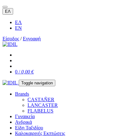
ΕΛ
ΕΛ
EN
Είσοδος
/
Εγγραφή
0 /
0,00 €
Toggle navigation
Brands
CASTAÑER
LANCASTER
FLABELUS
Γυναικεία
Ανδρικά
Είδη Ταξιδίου
Καλοκαιρινές Εκπτώσεις