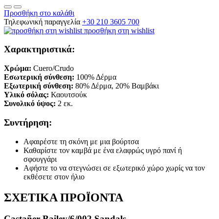
Προσθήκη στο καλάθι
Τηλεφωνική παραγγελία
+30 210 3605 700
προσθήκη στη wishlist
Χαρακτηριστικά:
Χρώμα:
Cuero/Crudo
Εσωτερική σύνθεση:
100% Δέρμα
Εξωτερική σύνθεση:
80% Δέρμα, 20% Βαμβάκι
Υλικό σόλας:
Καουτσούκ
Συνολικό ύψος:
2 εκ.
Συντήρηση:
Αφαιρέστε τη σκόνη με μια βούρτσα
Καθαρίστε τον καμβά με ένα ελαφρώς υγρό πανί ή
σφουγγάρι
Αφήστε το να στεγνώσει σε εξωτερικό χώρο χωρίς να τον
εκθέσετε στον ήλιο
ΣΧΕΤΙΚΑ ΠΡΟΪΟΝΤΑ
Castañer Bailey/6/002 Sandals