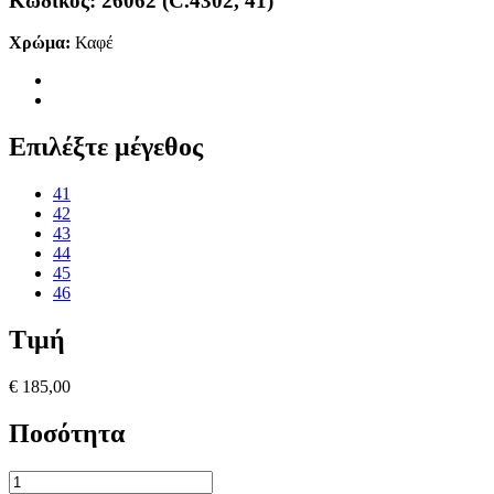
Κωδικός:
26062 (C.4302, 41)
Χρώμα:
Καφέ
Επιλέξτε μέγεθος
41
42
43
44
45
46
Τιμή
€ 185,00
Ποσότητα