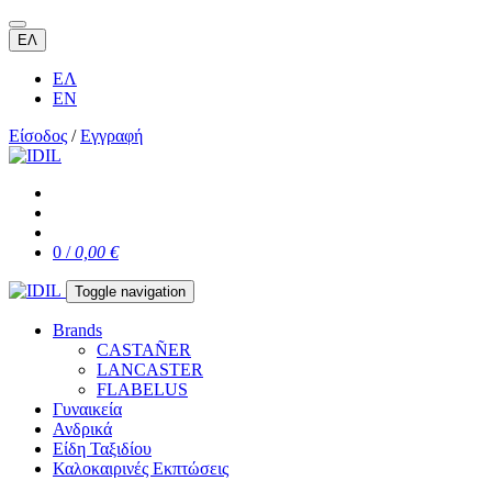
ΕΛ
ΕΛ
EN
Είσοδος
/
Εγγραφή
0 /
0,00 €
Toggle navigation
Brands
CASTAÑER
LANCASTER
FLABELUS
Γυναικεία
Ανδρικά
Είδη Ταξιδίου
Καλοκαιρινές Εκπτώσεις