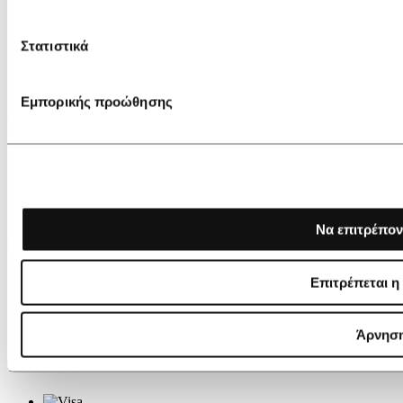
Η εταιρεία
Καταστήματα
Blog
Στατιστικά
Videos
Επικοινωνία
Εμπορικής προώθησης
ΑΓΟΡΕΣ
Gift Card
Τρόποι πληρωμής
Τρόποι αποστολής
Ακύρωση παραγγελίας
Επιστροφές
Να επιτρέπον
ΠΛΗΡΟΦΟΡΙΕΣ
Επιτρέπεται η
Ασφάλεια συναλλαγών
Προσωπικά δεδομένα
Αναζήτηση αποστολής
Όροι χρήσης
Άρνησ
ΤΟ IDIL ΔΕΧΕΤΑΙ