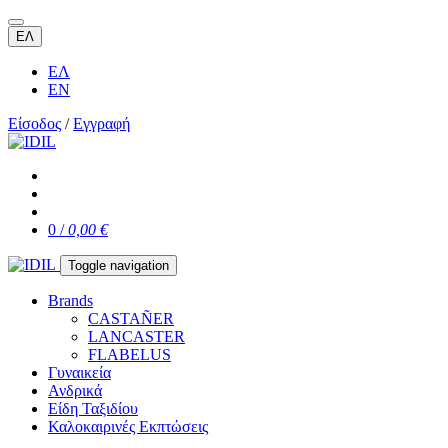
ΕΛ
ΕΛ
EN
Είσοδος
/
Εγγραφή
0 /
0,00 €
Toggle navigation
Brands
CASTAÑER
LANCASTER
FLABELUS
Γυναικεία
Ανδρικά
Είδη Ταξιδίου
Καλοκαιρινές Εκπτώσεις