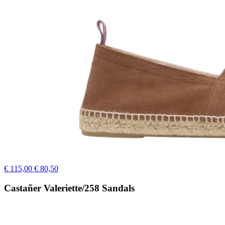
€ 115,00
€ 80,50
Castañer Valeriette/258 Sandals