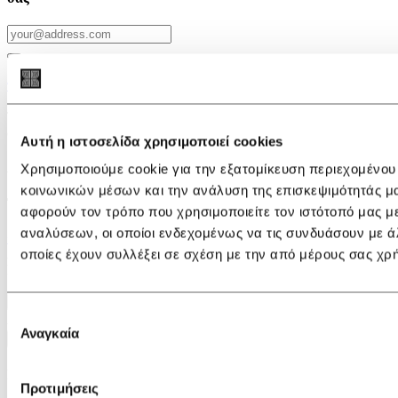
Συμφωνώ ότι το idil.gr μπορεί να χρησιμοποιήσει τα
προσωπικά στοιχεία μου
για να στέλνει υλικό για τα προϊόντα της
εταιρίας και συναινώ με τους παρακάτω
όρους και προϋποθέσεις
.
Το idil.gr μπορεί να μεταβάλλει, ανανεώσει ή διαγράψει μέρος των
όρων και προϋποθέσεων.
Αυτή η ιστοσελίδα χρησιμοποιεί cookies
ΑΚΟΛΟΥΘΗΣΤΕ ΜΑΣ
Χρησιμοποιούμε cookie για την εξατομίκευση περιεχομένου
κοινωνικών μέσων και την ανάλυση της επισκεψιμότητάς μ
ΤΗΛΕΦΩΝΙΚΕΣ ΠΑΡΑΓΓΕΛΙΕΣ
αφορούν τον τρόπο που χρησιμοποιείτε τον ιστότοπό μας μ
αναλύσεων, οι οποίοι ενδεχομένως να τις συνδυάσουν με ά
+30 210 3605 700
Οι τηλεφωνικές παραγγελίες είναι διαθέσιμες
Δευτέρα, Τρίτη, Πέμπτη, Παρασκευή (10:00 - 20:00) και Τετάρτη,
οποίες έχουν συλλέξει σε σχέση με την από μέρους σας χρ
Σάββατο (10:00 - 18:00)
*εκτός επίσημων Ελληνικών Αργιών.
×
Επιλογή
Αναζήτηση
Αναγκαία
συγκατάθεσης
Αναζήτηση
IDIL
Προτιμήσεις