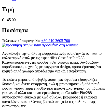
Τιμή
€ 145,00
Ποσότητα
Τηλεφωνική παραγγελία
+30 210 3605 700
προσθήκη στη wishlist
Ανακάλυψε την απόλυτη ισορροπία ανάμεσα στην άνεση και το
καλοκαιρινό στυλ με τις espadrilles Castañer Pitt/288.
Κατασκευασμένες με προσοχή στη λεπτομέρεια, συνδυάζουν
παραδοσιακές τεχνικές με σύγχρονο design, προσφέροντας ένα
κομψό αλλά χαλαρό αποτέλεσμα για κάθε περίσταση.
Το επάνω μέρος από υψηλής ποιότητας ύφασμα εξασφαλίζει
διαπνοή και άνετη εφαρμογή, ενώ η χαρακτηριστική σόλα από
φυσική γιούτα χαρίζει αυθεντικό μεσογειακό χαρακτήρα.
Ιδανικές
για casual αλλά και smart εμφανίσεις, οι Castañer Pitt/288
συνδυάζονται εύκολα με λινά σύνολα, βερμούδες ή ελαφριά
παντελόνια, αποτελώντας βασικό στοιχείο της καλοκαιρινής
γκαρνταρόμπας.