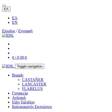
ΕΛ
ΕΛ
EN
Είσοδος
/
Εγγραφή
0 /
0,00 €
Toggle navigation
Brands
CASTAÑER
LANCASTER
FLABELUS
Γυναικεία
Ανδρικά
Είδη Ταξιδίου
Καλοκαιρινές Εκπτώσεις