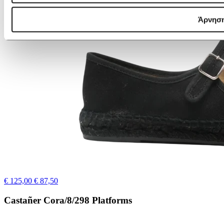
Άρνησ
€ 125,00
€ 87,50
Castañer Cora/8/298 Platforms