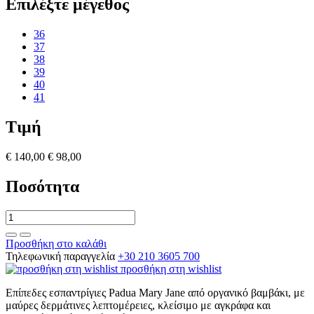
Επιλέξτε μέγεθος
36
37
38
39
40
41
Τιμή
€ 140,00
€ 98,00
Ποσότητα
Προσθήκη στο καλάθι
Τηλεφωνική παραγγελία
+30 210 3605 700
προσθήκη στη wishlist
Επίπεδες εσπαντρίγιες Padua Mary Jane από οργανικό βαμβάκι, με
μαύρες δερμάτινες λεπτομέρειες, κλείσιμο με αγκράφα και