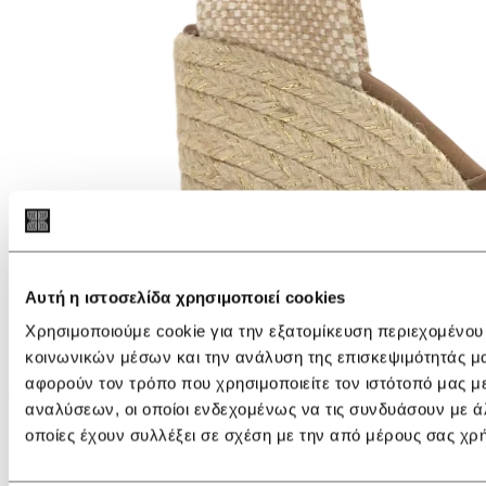
Αυτή η ιστοσελίδα χρησιμοποιεί cookies
Χρησιμοποιούμε cookie για την εξατομίκευση περιεχομένου
κοινωνικών μέσων και την ανάλυση της επισκεψιμότητάς μ
αφορούν τον τρόπο που χρησιμοποιείτε τον ιστότοπό μας μ
€ 175,00
αναλύσεων, οι οποίοι ενδεχομένως να τις συνδυάσουν με ά
Castañer Padua C/001 Espadrilles
οποίες έχουν συλλέξει σε σχέση με την από μέρους σας χρ