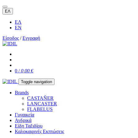
ΕΛ
ΕΛ
EN
Είσοδος
/
Εγγραφή
0 /
0,00 €
Toggle navigation
Brands
CASTAÑER
LANCASTER
FLABELUS
Γυναικεία
Ανδρικά
Είδη Ταξιδίου
Καλοκαιρινές Εκπτώσεις