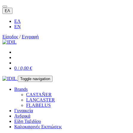
ΕΛ
ΕΛ
EN
Είσοδος
/
Εγγραφή
0 /
0,00 €
Toggle navigation
Brands
CASTAÑER
LANCASTER
FLABELUS
Γυναικεία
Ανδρικά
Είδη Ταξιδίου
Καλοκαιρινές Εκπτώσεις