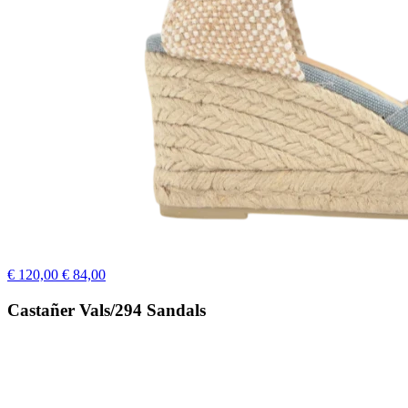
€ 120,00
€ 84,00
Castañer Vals/294 Sandals