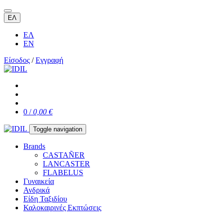
ΕΛ
ΕΛ
EN
Είσοδος
/
Εγγραφή
0 /
0,00 €
Toggle navigation
Brands
CASTAÑER
LANCASTER
FLABELUS
Γυναικεία
Ανδρικά
Είδη Ταξιδίου
Καλοκαιρινές Εκπτώσεις