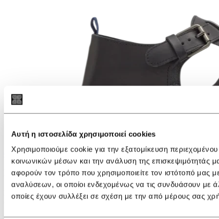
Αυτή η ιστοσελίδα χρησιμοποιεί cookies
Χρησιμοποιούμε cookie για την εξατομίκευση περιεχομένου
€ 260,00
κοινωνικών μέσων και την ανάλυση της επισκεψιμότητάς μ
Εγγραφείτε στο newsletter
αφορούν τον τρόπο που χρησιμοποιείτε τον ιστότοπό μας μ
αναλύσεων, οι οποίοι ενδεχομένως να τις συνδυάσουν με ά
Για να λαμβάνετε νέα και ειδοποιήσεις, συμπληρώστε το e-mail
οποίες έχουν συλλέξει σε σχέση με την από μέρους σας χρ
σας