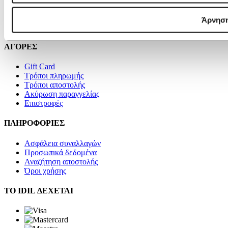
Blog
Videos
Άρνησ
Επικοινωνία
ΑΓΟΡΕΣ
Gift Card
Τρόποι πληρωμής
Τρόποι αποστολής
Ακύρωση παραγγελίας
Επιστροφές
ΠΛΗΡΟΦΟΡΙΕΣ
Ασφάλεια συναλλαγών
Προσωπικά δεδομένα
Αναζήτηση αποστολής
Όροι χρήσης
ΤΟ IDIL ΔΕΧΕΤΑΙ