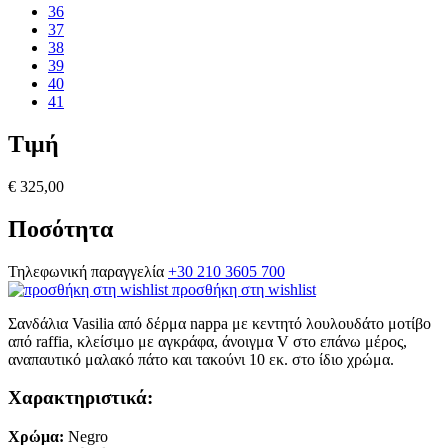
36
37
38
39
40
41
Τιμή
€ 325,00
Ποσότητα
Τηλεφωνική παραγγελία
+30 210 3605 700
προσθήκη στη wishlist
Σανδάλια Vasilia από δέρμα nappa με κεντητό λουλουδάτο μοτίβο
από raffia, κλείσιμο με αγκράφα, άνοιγμα V στο επάνω μέρος,
αναπαυτικό μαλακό πάτο και τακούνι 10 εκ. στο ίδιο χρώμα.
Χαρακτηριστικά:
Χρώμα:
Negro