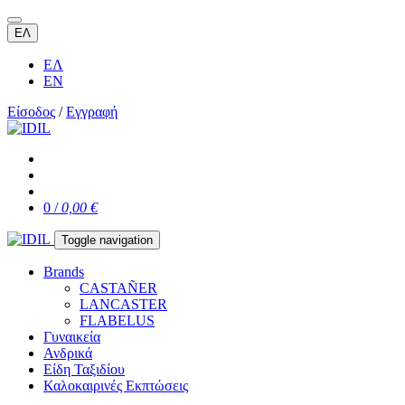
ΕΛ
ΕΛ
EN
Είσοδος
/
Εγγραφή
0 /
0,00 €
Toggle navigation
Brands
CASTAÑER
LANCASTER
FLABELUS
Γυναικεία
Ανδρικά
Είδη Ταξιδίου
Καλοκαιρινές Εκπτώσεις