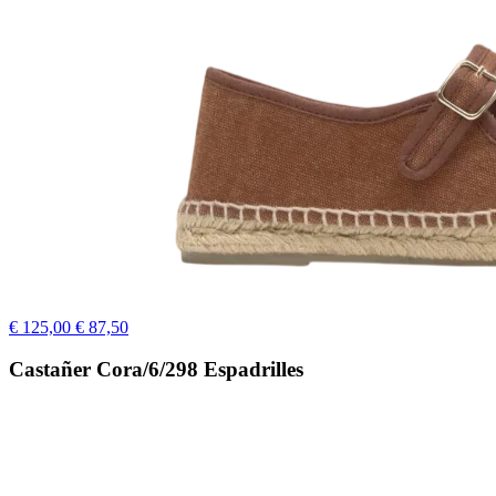
€ 125,00
€ 87,50
Castañer Cora/6/298 Espadrilles