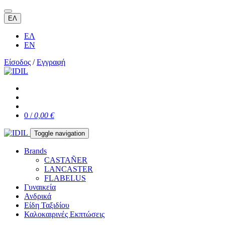
ΕΛ
ΕΛ
EN
Είσοδος
/
Εγγραφή
0 /
0,00 €
Toggle navigation
Brands
CASTAÑER
LANCASTER
FLABELUS
Γυναικεία
Ανδρικά
Είδη Ταξιδίου
Καλοκαιρινές Εκπτώσεις