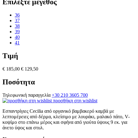
Επιλέξτε μέγεθος
36
37
38
39
40
41
Τιμή
€ 185,00
€ 129,50
Ποσότητα
Τηλεφωνική παραγγελία
+30 210 3605 700
προσθήκη στη wishlist
Εσπαντρίγιες Cecilia από οργανικό βαμβακερό καμβά με
λεπτομέρειες από δέρμα, κλείσιμο με λουράκι, μαλακό πάτο, V-
κοψίμο στο επάνω μέρος και σφήνα από γιούτα ύψους 9 εκ. για
άνετο ύψος και στυλ.