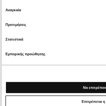
Επιλογή
Αναγκαία
συγκατάθεσης
€ 255,00
€ 204,00
Castañer Carina/8/002 Platforms
Προτιμήσεις
Στατιστικά
Εμπορικής προώθησης
Να επιτρέπον
Επιτρέπεται η