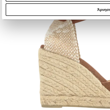
Άρνησ