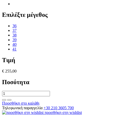
Επιλέξτε μέγεθος
36
37
38
39
40
41
Τιμή
€ 255,00
Ποσότητα
Προσθήκη στο καλάθι
Τηλεφωνική παραγγελία
+30 210 3605 700
προσθήκη στη wishlist