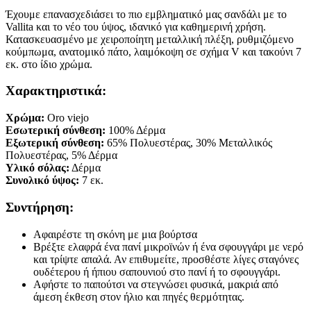
Έχουμε επανασχεδιάσει το πιο εμβληματικό μας σανδάλι με το
Vallita και το νέο του ύψος, ιδανικό για καθημερινή χρήση.
Κατασκευασμένο με χειροποίητη μεταλλική πλέξη, ρυθμιζόμενο
κούμπωμα, ανατομικό πάτο, λαιμόκοψη σε σχήμα V και τακούνι 7
εκ. στο ίδιο χρώμα.
Χαρακτηριστικά:
Χρώμα:
Oro viejo
Εσωτερική σύνθεση:
100% Δέρμα
Εξωτερική σύνθεση:
65% Πολυεστέρας, 30% Μεταλλικός
Πολυεστέρας, 5% Δέρμα
Υλικό σόλας:
Δέρμα
Συνολικό ύψος:
7 εκ.
Συντήρηση:
Αφαιρέστε τη σκόνη με μια βούρτσα
Βρέξτε ελαφρά ένα πανί μικροϊνών ή ένα σφουγγάρι με νερό
και τρίψτε απαλά. Αν επιθυμείτε, προσθέστε λίγες σταγόνες
ουδέτερου ή ήπιου σαπουνιού στο πανί ή το σφουγγάρι.
Αφήστε το παπούτσι να στεγνώσει φυσικά, μακριά από
άμεση έκθεση στον ήλιο και πηγές θερμότητας.