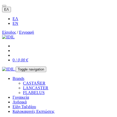
ΕΛ
ΕΛ
EN
Είσοδος
/
Εγγραφή
0 /
0,00 €
Toggle navigation
Brands
CASTAÑER
LANCASTER
FLABELUS
Γυναικεία
Ανδρικά
Είδη Ταξιδίου
Καλοκαιρινές Εκπτώσεις