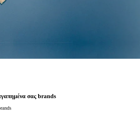
 αγαπημένα σας brands
brands