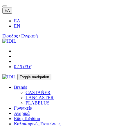
ΕΛ
ΕΛ
EN
Είσοδος
/
Εγγραφή
0 /
0,00 €
Toggle navigation
Brands
CASTAÑER
LANCASTER
FLABELUS
Γυναικεία
Ανδρικά
Είδη Ταξιδίου
Καλοκαιρινές Εκπτώσεις