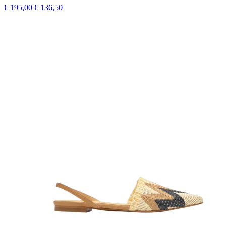
€ 195,00
€ 136,50