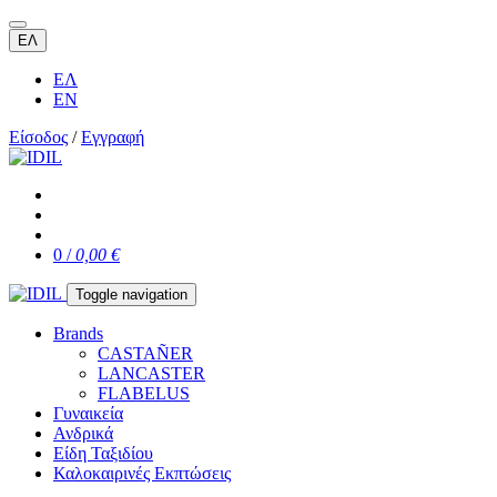
ΕΛ
ΕΛ
EN
Είσοδος
/
Εγγραφή
0 /
0,00 €
Toggle navigation
Brands
CASTAÑER
LANCASTER
FLABELUS
Γυναικεία
Ανδρικά
Είδη Ταξιδίου
Καλοκαιρινές Εκπτώσεις