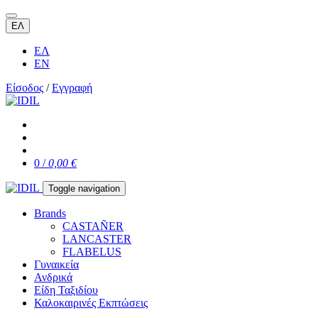
ΕΛ
ΕΛ
EN
Είσοδος
/
Εγγραφή
0 /
0,00 €
Toggle navigation
Brands
CASTAÑER
LANCASTER
FLABELUS
Γυναικεία
Ανδρικά
Είδη Ταξιδίου
Καλοκαιρινές Εκπτώσεις