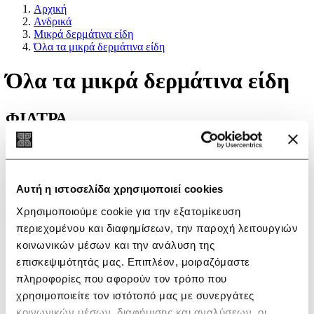
Αρχική
Ανδρικά
Μικρά δερμάτινα είδη
Όλα τα μικρά δερμάτινα είδη
Όλα τα μικρά δερμάτινα είδη
ΦΙΛΤΡΑ
Επιλογές
Νέα προϊόντα
Αυτή η ιστοσελίδα χρησιμοποιεί cookies
Προσφορά
Χρησιμοποιούμε cookie για την εξατομίκευση
ΦΙΛΤΡΑ
περιεχομένου και διαφημίσεων, την παροχή λειτουργιών
Δεν βρέθηκαν προϊόντα σ'αυτή την κατηγορία.
κοινωνικών μέσων και την ανάλυση της
Εγγραφείτε στο newsletter
επισκεψιμότητάς μας. Επιπλέον, μοιραζόμαστε
πληροφορίες που αφορούν τον τρόπο που
Για να λαμβάνετε νέα και ειδοποιήσεις, συμπληρώστε το e-mail
χρησιμοποιείτε τον ιστότοπό μας με συνεργάτες
σας
κοινωνικών μέσων, διαφήμισης και αναλύσεων, οι