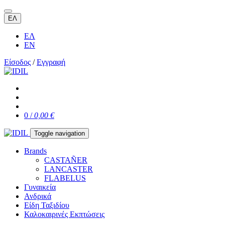
ΕΛ
ΕΛ
EN
Είσοδος
/
Εγγραφή
0 /
0,00 €
Toggle navigation
Brands
CASTAÑER
LANCASTER
FLABELUS
Γυναικεία
Ανδρικά
Είδη Ταξιδίου
Καλοκαιρινές Εκπτώσεις