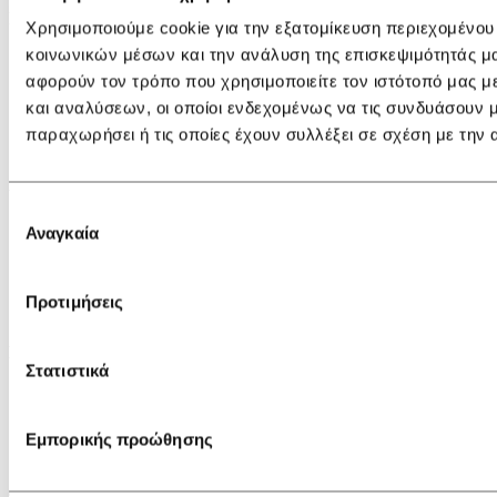
IDIL
Χρησιμοποιούμε cookie για την εξατομίκευση περιεχομένου
κοινωνικών μέσων και την ανάλυση της επισκεψιμότητάς μ
Η εταιρεία
αφορούν τον τρόπο που χρησιμοποιείτε τον ιστότοπό μας 
Καταστήματα
Blog
και αναλύσεων, οι οποίοι ενδεχομένως να τις συνδυάσουν 
Videos
παραχωρήσει ή τις οποίες έχουν συλλέξει σε σχέση με την
Επικοινωνία
ΑΓΟΡΕΣ
Επιλογή
Gift Card
Αναγκαία
συγκατάθεσης
Τρόποι πληρωμής
Τρόποι αποστολής
Ακύρωση παραγγελίας
Προτιμήσεις
Επιστροφές
ΠΛΗΡΟΦΟΡΙΕΣ
Στατιστικά
Ασφάλεια συναλλαγών
Προσωπικά δεδομένα
Αναζήτηση αποστολής
Εμπορικής προώθησης
Όροι χρήσης