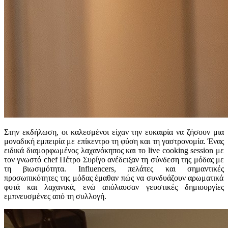
Στην
εκδήλωση
,
οι
κα
λεσμένοι
είχ
αν
την
ευκ
α
ιρί
α να
ζήσουν
μι
α
μον
α
δική
εμ
π
ειρί
α
με
επ
ίκεντρο
τη
φύση
και
τη
γα
στρονομί
α.
Έν
ας
ειδικά
δι
α
μορφωμένος
λαχα
νόκη
π
ος
και
το
live cooking session
με
τον
γνωστό
chef
Πέτρο
Συρίγο
α
νέδειξ
αν
τη
σύνδεση
της
μόδ
ας
με
τη
β
ιωσιμότητ
α. Influencers,
π
ελάτες
και
σημ
α
ντικές
π
ροσω
π
ικότητες
της
μόδ
ας
έμ
αθαν π
ώς
να
συνδυάζουν
α
ρωμ
α
τικά
φυτά
και λαχα
νικά
,
ενώ
απ
όλ
α
υσ
αν
γευστικές
δημιουργίες
εμ
π
νευσμένες
από
τη
συλλογή
.