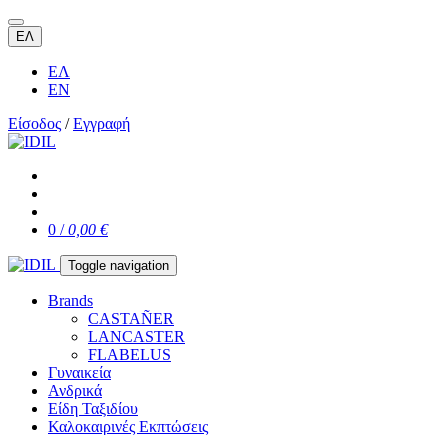
ΕΛ
ΕΛ
EN
Είσοδος
/
Εγγραφή
0 /
0,00 €
Toggle navigation
Brands
CASTAÑER
LANCASTER
FLABELUS
Γυναικεία
Ανδρικά
Είδη Ταξιδίου
Καλοκαιρινές Εκπτώσεις