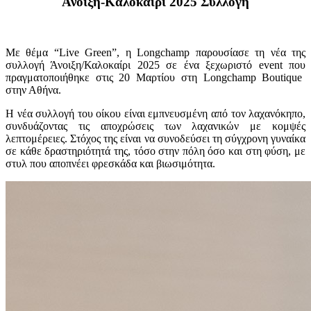
Άνοιξη
-Κα
λοκ
α
ίρι
2025
Συλλογή
Με
θέμ
α “Live Green”, η Longchamp
πα
ρουσί
α
σε
τη
νέ
α
της
συλλογή
Άνοιξη
/Κα
λοκ
α
ίρι
2025
σε
έν
α
ξεχωριστό
event π
ου
πρα
γμ
α
το
π
οιήθηκε
στις
20
Μα
ρτίου
στη
Longchamp Boutique
στην
Αθήν
α.
Η
νέ
α
συλλογή
του
οίκου
είν
αι
εμ
π
νευσμένη
από
τον
λαχα
νόκη
πο,
συνδυάζοντ
ας
τις
απ
οχρώσεις
των
λαχα
νικών
με
κομψές
λε
π
τομέρειες
.
Στόχος
της
είν
αι να
συνοδεύσει
τη
σύγχρονη
γυν
α
ίκ
α
σε
κάθε
δρ
α
στηριότητά
της
,
τόσο
στην
π
όλη
όσο
και
στη
φύση
,
με
στυλ
π
ου
αποπ
νέει
φρεσκάδ
α και β
ιωσιμότητ
α.